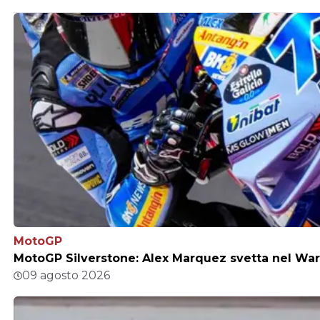
MotoGP
MotoGP Silverstone: Alex Marquez svetta nel Warm
09 agosto 2026