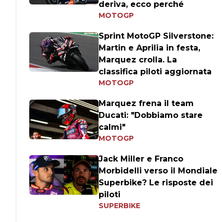
deriva, ecco perché
MOTOGP
Sprint MotoGP Silverstone:
Martin e Aprilia in festa,
Marquez crolla. La
classifica piloti aggiornata
MOTOGP
Marquez frena il team
Ducati: "Dobbiamo stare
calmi"
MOTOGP
Jack Miller e Franco
Morbidelli verso il Mondiale
Superbike? Le risposte dei
piloti
SUPERBIKE