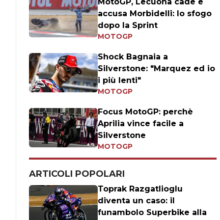
MotoGP, Lecuona cade e
accusa Morbidelli: lo sfogo
dopo la Sprint
MOTOGP
Shock Bagnaia a
Silverstone: "Marquez ed io
i più lenti"
MOTOGP
Focus MotoGP: perchè
Aprilia vince facile a
Silverstone
MOTOGP
ARTICOLI POPOLARI
Toprak Razgatlioglu
diventa un caso: il
funambolo Superbike alla