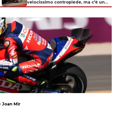
velocissimo contropiede, ma c'è un
ma
e Joan Mir