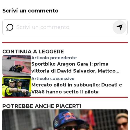
Scrivi un commento
CONTINUA A LEGGERE
Articolo precedente
Sportbike Aragon Gara 1: prima
vittoria di David Salvador, Matteo
Vannucci 5°
Articolo successivo
Mercato piloti in subbuglio: Ducati e
VR46 hanno scelto il pilota
POTREBBE ANCHE PIACERTI