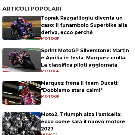
ARTICOLI POPOLARI
Toprak Razgatlioglu diventa un
caso: il funambolo Superbike alla
deriva, ecco perché
MOTOGP
Sprint MotoGP Silverstone: Martin
e Aprilia in festa, Marquez crolla.
La classifica piloti aggiornata
MOTOGP
Marquez frena il team Ducati:
"Dobbiamo stare calmi"
MOTOGP
Moto2, Triumph alza l'asticella:
ecco come sarà il nuovo motore
2027
IN PISTA