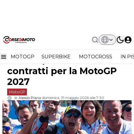
Home
MotoGP
Raul Fernandez Libero Di Vincere,
Raul Fernandez libero di
Libero Da Contratti Per La MotoGP
2027
MOTOGP
SUPERBIKE
MOTOCROSS
IN P
vincere, libero da
contratti per la MotoGP
2027
MotoGP
di
Alessio Piana
domenica, 31 maggio 2026 alle 7:30