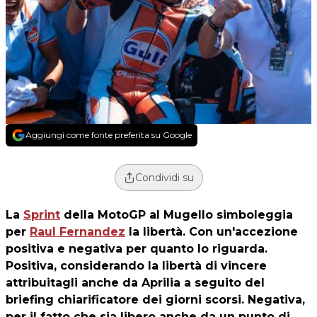
Aggiungi come fonte preferita su Google
Condividi su
La
Sprint
della MotoGP al Mugello simboleggia
per
Raul Fernandez
la libertà. Con un'accezione
positiva e negativa per quanto lo riguarda.
Positiva, considerando la libertà di vincere
attribuitagli anche da Aprilia a seguito del
briefing chiarificatore dei giorni scorsi. Negativa,
per il fatto che sia libero anche da un punto di