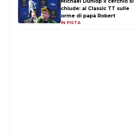
Michael Dunlop il cerchio si
chiude: al Classic TT sulle
orme di papà Robert
IN PISTA