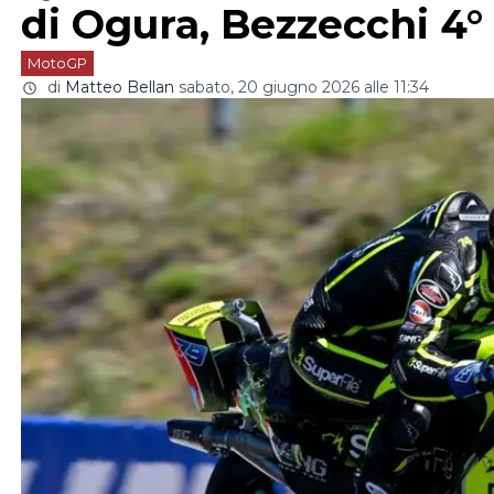
di Ogura, Bezzecchi 4°
MotoGP
di
Matteo Bellan
sabato, 20 giugno 2026 alle 11:34