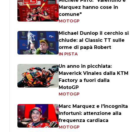
Michele Pirro: "Valentino e
Marquez hanno cose in
comune"
MOTOGP
Michael Dunlop il cerchio si
chiude: al Classic TT sulle
orme di papà Robert
IN PISTA
Un anno in picchiata:
Maverick Vinales dalla KTM
Factory a fuori dalla
MotoGP
MOTOGP
Marc Marquez e l'incognita
infortuni: attenzione alla
frequenza cardiaca
MOTOGP