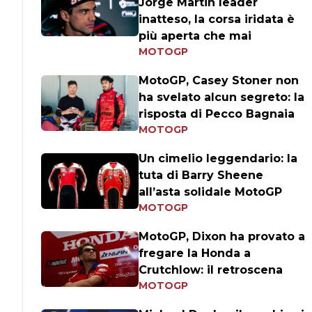
Jorge Martin leader
inatteso, la corsa iridata è
più aperta che mai
MOTOGP
MotoGP, Casey Stoner non
ha svelato alcun segreto: la
risposta di Pecco Bagnaia
MOTOGP
Un cimelio leggendario: la
tuta di Barry Sheene
all’asta solidale MotoGP
MOTOGP
MotoGP, Dixon ha provato a
fregare la Honda a
Crutchlow: il retroscena
MOTOGP