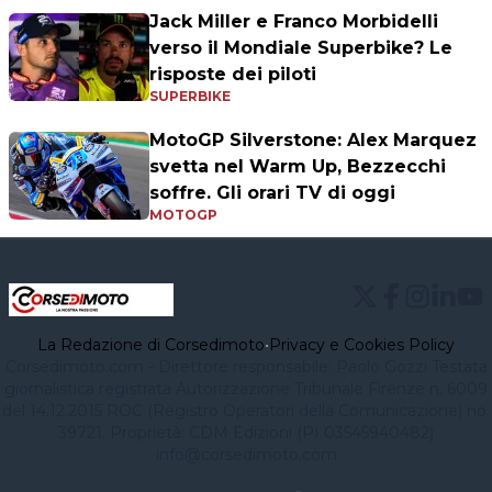
Jack Miller e Franco Morbidelli
verso il Mondiale Superbike? Le
risposte dei piloti
SUPERBIKE
MotoGP Silverstone: Alex Marquez
svetta nel Warm Up, Bezzecchi
soffre. Gli orari TV di oggi
MOTOGP
La Redazione di Corsedimoto
•
Privacy e Cookies Policy
Corsedimoto.com - Direttore responsabile: Paolo Gozzi Testata
giornalistica registrata Autorizzazione Tribunale Firenze n. 6009
del 14.12.2015 ROC (Registro Operatori della Comunicazione) no.
39721. Proprietà: CDM Edizioni (PI 03545940482)
info@corsedimoto.com