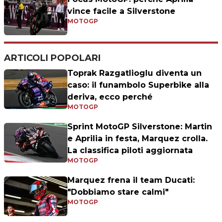
vince facile a Silverstone
MOTOGP
ARTICOLI POPOLARI
Toprak Razgatlioglu diventa un
caso: il funambolo Superbike alla
deriva, ecco perché
MOTOGP
Sprint MotoGP Silverstone: Martin
e Aprilia in festa, Marquez crolla.
La classifica piloti aggiornata
MOTOGP
Marquez frena il team Ducati:
"Dobbiamo stare calmi"
MOTOGP