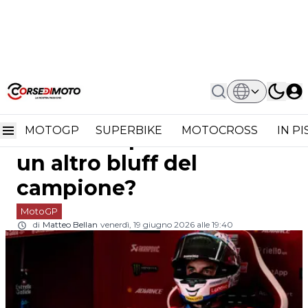
Home
MotoGP
Marc Marquez Si Esclude Dalla Lotta
Marc Marquez si esclude
Per La Vittoria: Un Altro Bluff Del
Campione?
MOTOGP
SUPERBIKE
MOTOCROSS
IN P
dalla lotta per la vittoria:
un altro bluff del
campione?
MotoGP
di
Matteo Bellan
venerdì, 19 giugno 2026 alle 19:40