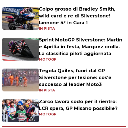
Colpo grosso di Bradley Smith,
wild card e re di Silverstone!
Iannone 4° in Gara 1
IN PISTA
Sprint MotoGP Silverstone: Martin
e Aprilia in festa, Marquez crolla.
La classifica piloti aggiornata
MOTOGP
Tegola Quiles, fuori dal GP
Silverstone per lesione: cos'è
successo al leader Moto3
IN PISTA
Zarco lavora sodo per il rientro:
LCR spera, GP Misano possibile?
MOTOGP