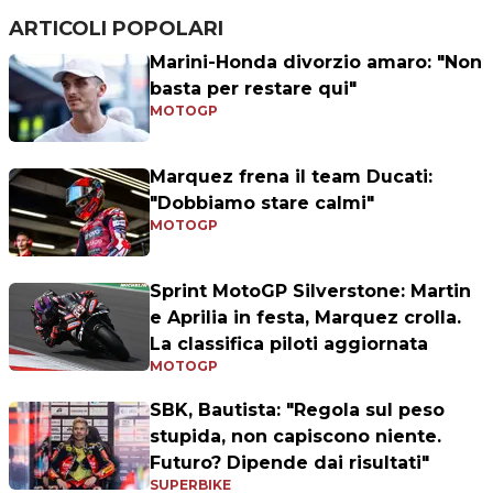
ARTICOLI POPOLARI
Marini-Honda divorzio amaro: "Non
basta per restare qui"
MOTOGP
Marquez frena il team Ducati:
"Dobbiamo stare calmi"
MOTOGP
Sprint MotoGP Silverstone: Martin
e Aprilia in festa, Marquez crolla.
La classifica piloti aggiornata
MOTOGP
SBK, Bautista: "Regola sul peso
stupida, non capiscono niente.
Futuro? Dipende dai risultati"
SUPERBIKE