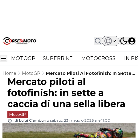
MOTOGP
SUPERBIKE
MOTOCROSS
IN P
Home
MotoGP
Mercato Piloti Al Fotofinish: In Sette
Mercato piloti al
A Caccia Di Una Sella Libera
fotofinish: in sette a
caccia di una sella libera
MotoGP
di
Luigi Ciamburro
sabato, 23 maggio 2026 alle 11:00