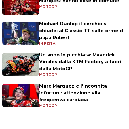
Marquez hanno cose in comune"
MOTOGP
Michael Dunlop il cerchio si
chiude: al Classic TT sulle orme di
papà Robert
IN PISTA
Un anno in picchiata: Maverick
Vinales dalla KTM Factory a fuori
dalla MotoGP
MOTOGP
Marc Marquez e l'incognita
infortuni: attenzione alla
frequenza cardiaca
MOTOGP