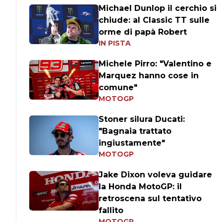
Michael Dunlop il cerchio si
chiude: al Classic TT sulle
orme di papà Robert
IN PISTA
Michele Pirro: "Valentino e
Marquez hanno cose in
comune"
MOTOGP
Stoner silura Ducati:
"Bagnaia trattato
ingiustamente"
MOTOGP
Jake Dixon voleva guidare
la Honda MotoGP: il
retroscena sul tentativo
fallito
MOTOGP