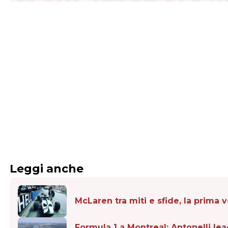
Leggi anche
McLaren tra miti e sfide, la prima 
Formula 1 a Montreal: Antonelli l