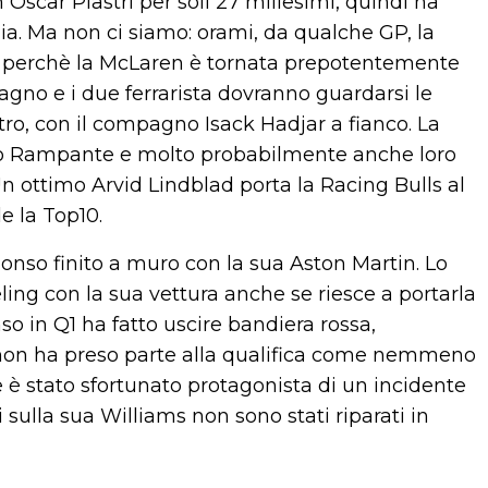
 Oscar Piastri per soli 27 millesimi, quindi ha
lia. Ma non ci siamo: orami, da qualche GP, la
e, perchè la McLaren è tornata prepotentemente
agno e i due ferrarista dovranno guardarsi le
tro, con il compagno Isack Hadjar a fianco. La
lino Rampante e molto probabilmente anche loro
n ottimo Arvid Lindblad porta la Racing Bulls al
e la Top10.
onso finito a muro con la sua Aston Martin. Lo
ing con la sua vettura anche se riesce a portarla
so in Q1 ha fatto uscire bandiera rossa,
 non ha preso parte alla qualifica come nemmeno
e è stato sfortunato protagonista di un incidente
 sulla sua Williams non sono stati riparati in