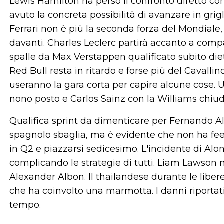
Lewis Hamilton ha perso il confronto diretto con
avuto la concreta possibilità di avanzare in grig
Ferrari non è più la seconda forza del Mondial
davanti. Charles Leclerc partirà accanto a comp
spalle da Max Verstappen qualificato subito die
Red Bull resta in ritardo e forse più del Caval
useranno la gara corta per capire alcune cose. U
nono posto e Carlos Sainz con la Williams chiud
Qualifica sprint da dimenticare per Fernando Al
spagnolo sbaglia, ma è evidente che non ha feel
in Q2 e piazzarsi sedicesimo. L'incidente di Alon
complicando le strategie di tutti. Liam Lawson
Alexander Albon. Il thailandese durante le liber
che ha coinvolto una marmotta. I danni riportati
tempo.