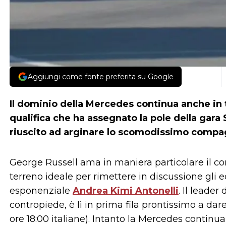
Aggiungi come fonte preferita su Google
Il dominio della Mercedes continua anche in 
qualifica che ha assegnato la pole della gara
riuscito ad arginare lo scomodissimo compag
George Russell ama in maniera particolare il com
terreno ideale per rimettere in discussione gli e
esponenziale
Andrea Kimi Antonelli
. Il leade
contropiede, è lì in prima fila prontissimo a dare
ore 18:00 italiane). Intanto la Mercedes continu