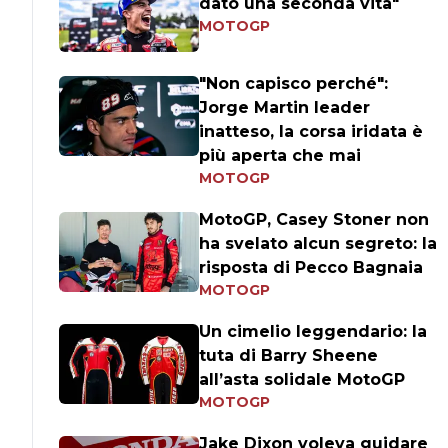
dato una seconda vita"
MOTOGP
"Non capisco perché":
Jorge Martin leader
inatteso, la corsa iridata è
più aperta che mai
MOTOGP
MotoGP, Casey Stoner non
ha svelato alcun segreto: la
risposta di Pecco Bagnaia
MOTOGP
Un cimelio leggendario: la
tuta di Barry Sheene
all’asta solidale MotoGP
MOTOGP
Jake Dixon voleva guidare