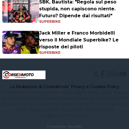
SBK, Bautista: "Regola sul peso
stupida, non capiscono niente.
Futuro? Dipende dai risultati"
SUPERBIKE
Jack Miller e Franco Morbidelli
verso il Mondiale Superbike? Le
risposte dei piloti
SUPERBIKE
La Redazione di Corsedimoto
•
Privacy e Cookies Policy
Corsedimoto.com - Direttore responsabile: Paolo Gozzi Testata
giornalistica registrata Autorizzazione Tribunale Firenze n. 6009
del 14.12.2015 ROC (Registro Operatori della Comunicazione) no.
39721. Proprietà: CDM Edizioni (PI 03545940482)
info@corsedimoto.com
Powered by Newsifier