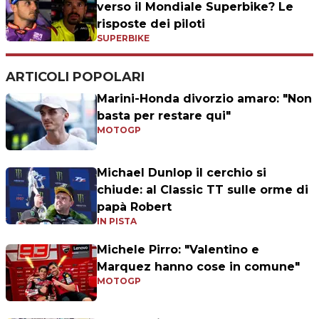
verso il Mondiale Superbike? Le
risposte dei piloti
SUPERBIKE
ARTICOLI POPOLARI
Marini-Honda divorzio amaro: "Non
basta per restare qui"
MOTOGP
Michael Dunlop il cerchio si
chiude: al Classic TT sulle orme di
papà Robert
IN PISTA
Michele Pirro: "Valentino e
Marquez hanno cose in comune"
MOTOGP