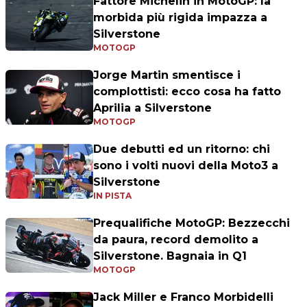
Fattore Michelin in MotoGP: la
morbida più rigida impazza a
Silverstone
MOTOGP
Jorge Martin smentisce i
complottisti: ecco cosa ha fatto
Aprilia a Silverstone
MOTOGP
Due debutti ed un ritorno: chi
sono i volti nuovi della Moto3 a
Silverstone
IN PISTA
Prequalifiche MotoGP: Bezzecchi
da paura, record demolito a
Silverstone. Bagnaia in Q1
MOTOGP
Jack Miller e Franco Morbidelli