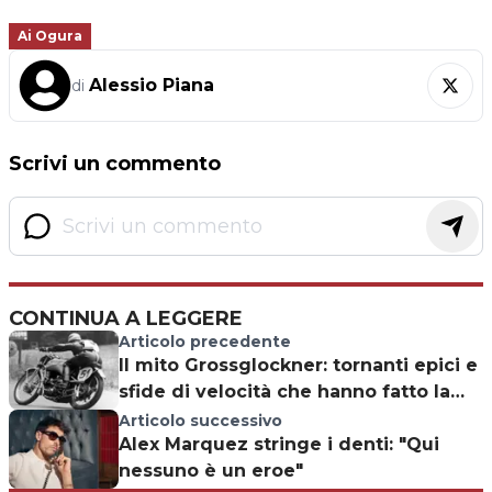
Ai Ogura
Alessio Piana
di
Scrivi un commento
CONTINUA A LEGGERE
Articolo precedente
Il mito Grossglockner: tornanti epici e
sfide di velocità che hanno fatto la
storia
Articolo successivo
Alex Marquez stringe i denti: "Qui
nessuno è un eroe"