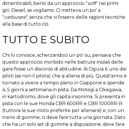
dimenticabili, bensì da un approccio "
soft
" nei primi
giri. Diesel, se vogliamo. Ci metteva un po' a
"
carburare
", senza che vi fossero delle ragioni tecniche
alla base di tutto ciò.
TUTTO E SUBITO
Chi lo conosce, scherzandoci un po' su, pensava che
questo approccio morbido nelle battute iniziali delle
gare fosse un discorso di abitudine. Ai Ogura è uno dei
piloti (se non il pilota) che si allena di più. Quest'anno è
tornato a vivere a tempo pieno in Giappone e spende
4, 5 giorni a settimana in pista. Da Motegi a Okegawa,
in kartodromo, dove gli capita insomma. Si presenta in
pista con le sue Honda CBR 600RR e CBR 1000RR-R
(tuttora le sue moto preferite per allenarsi) e, con un
treno di gomme, ci deve fare tutta una giornata. Dato
che ha un solo set di gomme a disposizione, deve fare