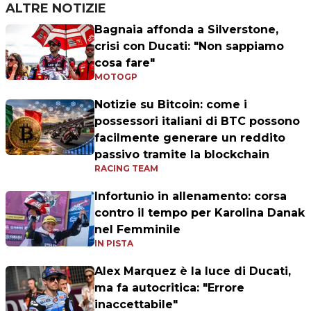
ALTRE NOTIZIE
Bagnaia affonda a Silverstone,
crisi con Ducati: "Non sappiamo
cosa fare"
MOTOGP
Notizie su Bitcoin: come i
possessori italiani di BTC possono
facilmente generare un reddito
passivo tramite la blockchain
RACING TEAM
Infortunio in allenamento: corsa
contro il tempo per Karolina Danak
nel Femminile
IN PISTA
Alex Marquez è la luce di Ducati,
ma fa autocritica: "Errore
inaccettabile"