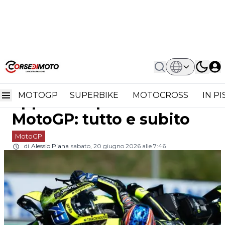
Home
MotoGP
Ai Ogura Cambia Approccio Per
Ai Ogura cambia
Vincere In MotoGP: Tutto E Subito
MOTOGP
SUPERBIKE
MOTOCROSS
IN P
approccio per vincere in
MotoGP: tutto e subito
MotoGP
di
Alessio Piana
sabato, 20 giugno 2026 alle 7:46