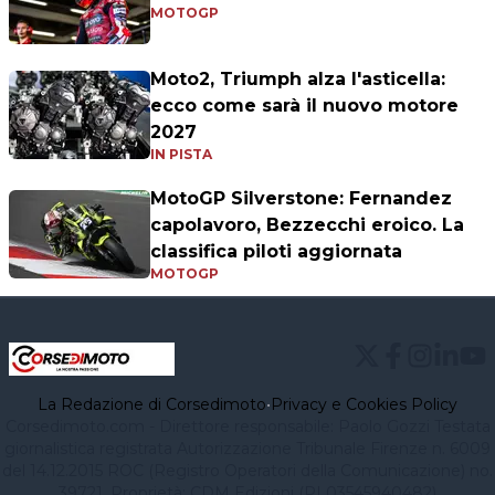
MOTOGP
Moto2, Triumph alza l'asticella:
ecco come sarà il nuovo motore
2027
IN PISTA
MotoGP Silverstone: Fernandez
capolavoro, Bezzecchi eroico. La
classifica piloti aggiornata
MOTOGP
La Redazione di Corsedimoto
•
Privacy e Cookies Policy
Corsedimoto.com - Direttore responsabile: Paolo Gozzi Testata
giornalistica registrata Autorizzazione Tribunale Firenze n. 6009
del 14.12.2015 ROC (Registro Operatori della Comunicazione) no.
39721. Proprietà: CDM Edizioni (PI 03545940482)