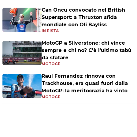
Can Oncu convocato nel British
Supersport: a Thruxton sfida
mondiale con Oli Bayliss
IN PISTA
MotoGP a Silverstone: chi vince
sempre e chi no? C'è l’ultimo tabù
da sfatare
MOTOGP
Raul Fernandez rinnova con
Trackhouse, era quasi fuori dalla
MotoGP: la meritocrazia ha vinto
MOTOGP