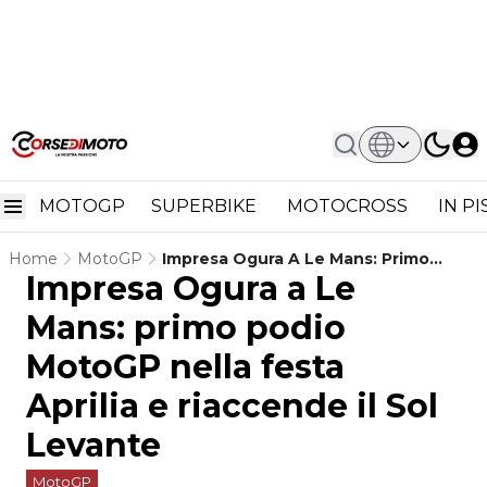
MOTOGP
SUPERBIKE
MOTOCROSS
IN P
Home
MotoGP
Impresa Ogura A Le Mans: Primo
Impresa Ogura a Le
Podio MotoGP Nella Festa Aprilia E
Riaccende Il Sol Levante
Mans: primo podio
MotoGP nella festa
Aprilia e riaccende il Sol
Levante
MotoGP