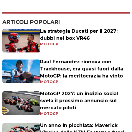
ARTICOLI POPOLARI
La strategia Ducati per il 2027:
dubbi nel box VR46
MOTOGP
Raul Fernandez rinnova con
Trackhouse, era quasi fuori dalla
MotoGP: la meritocrazia ha vinto
MOTOGP
MotoGP 2027: un indizio social
svela il prossimo annuncio sul
mercato piloti
MOTOGP
Un anno in picchiata: Maverick