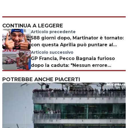
CONTINUA A LEGGERE
Articolo precedente
588 giorni dopo, Martinator è tornato:
con questa Aprilia può puntare al
mondiale
Articolo successivo
GP Francia, Pecco Bagnaia furioso
dopo la caduta: "Nessun errore
umano"
POTREBBE ANCHE PIACERTI