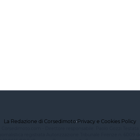
La Redazione di Corsedimoto
•
Privacy e Cookies Policy
Corsedimoto.com - Direttore responsabile: Paolo Gozzi Testata
iornalistica registrata Autorizzazione Tribunale Firenze n. 6009 d