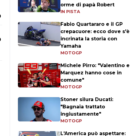
orme di papà Robert
IN PISTA
0
Fabio Quartararo e il GP
crepacuore: ecco dove s'è
incrinata la storia con
0
Yamaha
MOTOGP
Michele Pirro: "Valentino e
Marquez hanno cose in
comune"
MOTOGP
Stoner silura Ducati:
"Bagnaia trattato
ingiustamente"
MOTOGP
L'America può aspettare: