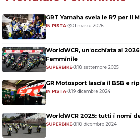
GRT Yamaha svela le R7 per il 
IN PISTA
•
01 marzo 2026
WorldWCR, un'occhiata al 2026: 
Femminile
SUPERBIKE
•
18 settembre 2025
GR Motosport lascia il BSB e ri
IN PISTA
•
19 dicembre 2024
WorldWCR 2025: tutti i nomi d
SUPERBIKE
•
18 dicembre 2024