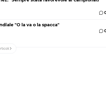
ez: "Sempre stata favorevole ai campionati
iale "O la va o la spacca"
rticoli