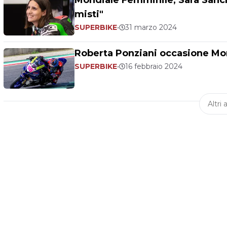
Mondiale Femminile, Sara Sanch
misti"
SUPERBIKE
•
31 marzo 2024
Roberta Ponziani occasione Mond
SUPERBIKE
•
16 febbraio 2024
Altri a