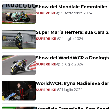
Show del Mondiale Femminile: a
SUPERBIKE
•
21 settembre 2024
Super Maria Herrera: sua Gara
SUPERBIKE
•
14 luglio 2024
Show del WorldWCR a Donington
SUPERBIKE
•
13 luglio 2024
WorldWCR: Iryna Nadieieva der
SUPERBIKE
•
11 luglio 2024