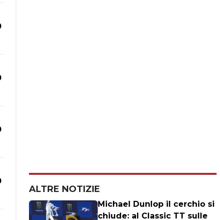
0
0
0
0
ALTRE NOTIZIE
Michael Dunlop il cerchio si
chiude: al Classic TT sulle