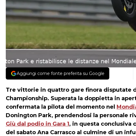
Aggiungi come fonte preferita su Google
Tre vittorie in quattro gare finora disputat
Championship. Superata la doppietta in apert
confermata la pilota del momento nel
Mondi
Donington Park, prendendosi la personale rivi
Giù dal podio in Gara 1
, in questa conclusiva 
del sabato Ana Carrasco al culmine di un infuo