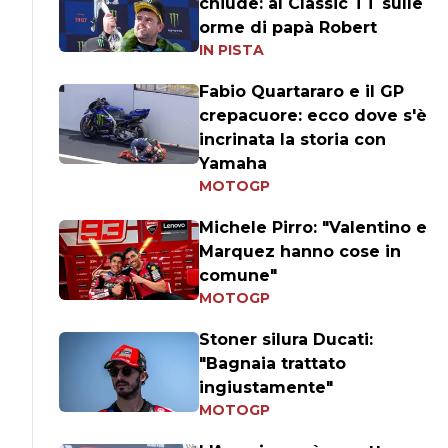
chiude: al Classic TT sulle
orme di papà Robert
IN PISTA
Fabio Quartararo e il GP
crepacuore: ecco dove s'è
incrinata la storia con
Yamaha
MOTOGP
Michele Pirro: "Valentino e
Marquez hanno cose in
comune"
MOTOGP
Stoner silura Ducati:
"Bagnaia trattato
ingiustamente"
MOTOGP