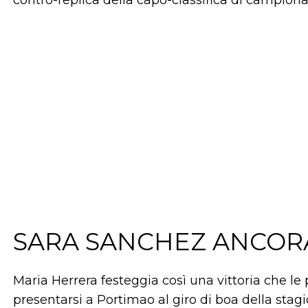
contro-replica della capo-classifica di campiona
SARA SANCHEZ ANCOR
Maria Herrera festeggia così una vittoria che le p
presentarsi a Portimao al giro di boa della sta