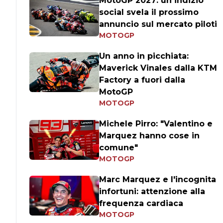
MotoGP 2027: un indizio
social svela il prossimo
annuncio sul mercato piloti
MOTOGP
Un anno in picchiata:
Maverick Vinales dalla KTM
Factory a fuori dalla
MotoGP
MOTOGP
Michele Pirro: "Valentino e
Marquez hanno cose in
comune"
MOTOGP
Marc Marquez e l'incognita
infortuni: attenzione alla
frequenza cardiaca
MOTOGP