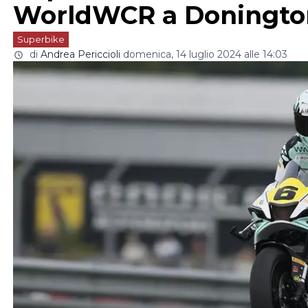
WorldWCR a Doningto
Superbike
di
Andrea Periccioli
domenica, 14 luglio 2024 alle 14:03