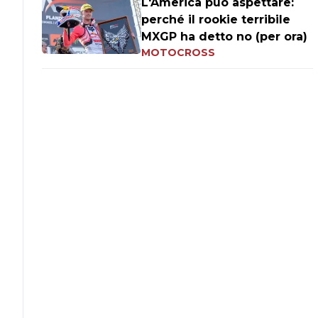
L'America può aspettare:
perché il rookie terribile
MXGP ha detto no (per ora)
MOTOCROSS