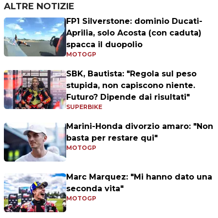
ALTRE NOTIZIE
FP1 Silverstone: dominio Ducati-
Aprilia, solo Acosta (con caduta)
spacca il duopolio
MOTOGP
SBK, Bautista: "Regola sul peso
stupida, non capiscono niente.
Futuro? Dipende dai risultati"
SUPERBIKE
Marini-Honda divorzio amaro: "Non
basta per restare qui"
MOTOGP
Marc Marquez: "Mi hanno dato una
seconda vita"
MOTOGP