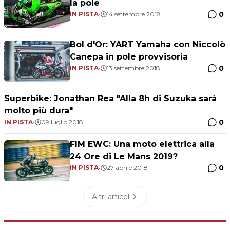
la pole
0
IN PISTA
•
14 settembre 2018
Bol d'Or: YART Yamaha con Niccolò
Canepa in pole provvisoria
0
IN PISTA
•
13 settembre 2018
Superbike: Jonathan Rea "Alla 8h di Suzuka sarà
molto più dura"
0
IN PISTA
•
09 luglio 2018
FIM EWC: Una moto elettrica alla
24 Ore di Le Mans 2019?
0
IN PISTA
•
27 aprile 2018
Altri articoli