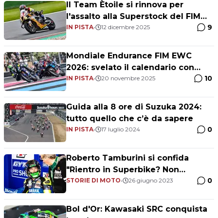
Il Team Ètoile si rinnova per
l'assalto alla Superstock del FIM
9
EWC
IN PISTA
•
12 dicembre 2025
Mondiale Endurance FIM EWC
2026: svelato il calendario con
10
quattro round
IN PISTA
•
20 novembre 2025
Guida alla 8 ore di Suzuka 2024:
tutto quello che c’è da sapere
0
IN PISTA
•
17 luglio 2024
Roberto Tamburini si confida
"Rientro in Superbike? Non
0
m'illudo"
STORIE DI MOTO
•
26 giugno 2023
Bol d'Or: Kawasaki SRC conquista