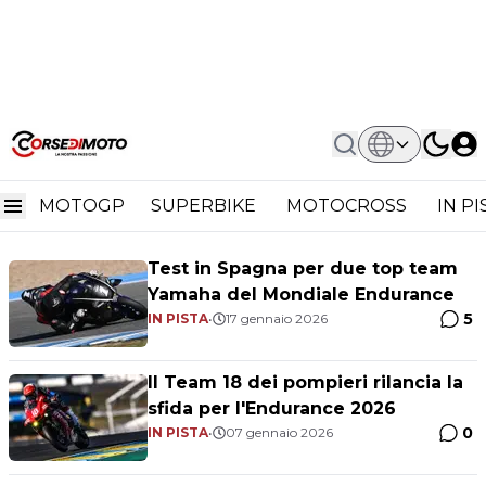
Home
Mondiale Endurance
Mondiale Endurance
MOTOGP
SUPERBIKE
MOTOCROSS
IN P
Test in Spagna per due top team
Yamaha del Mondiale Endurance
5
IN PISTA
•
17 gennaio 2026
Il Team 18 dei pompieri rilancia la
sfida per l'Endurance 2026
0
IN PISTA
•
07 gennaio 2026