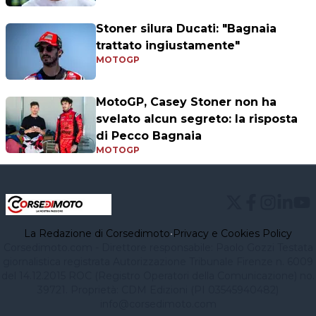
Stoner silura Ducati: "Bagnaia
trattato ingiustamente"
MOTOGP
MotoGP, Casey Stoner non ha
svelato alcun segreto: la risposta
di Pecco Bagnaia
MOTOGP
La Redazione di Corsedimoto
•
Privacy e Cookies Policy
Corsedimoto.com - Direttore responsabile: Paolo Gozzi Testata
giornalistica registrata Autorizzazione Tribunale Firenze n. 6009
del 14.12.2015 ROC (Registro Operatori della Comunicazione) no.
39721. Proprietà: CDM Edizioni (PI 03545940482)
info@corsedimoto.com