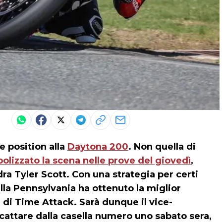
e position alla
Daytona 200
. Non quella di
lizzato la scena nelle prove del giovedì
,
a Tyler Scott. Con una strategia per certi
ella Pennsylvania ha ottenuto la miglior
i di Time Attack. Sarà dunque il vice-
ttare dalla casella numero uno sabato sera,