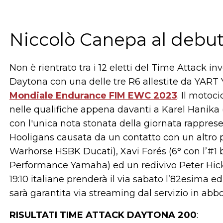
Niccolò Canepa al debut
Non è rientrato tra i 12 eletti del Time Attack i
Daytona con una delle tre R6 allestite da YAR
Mondiale Endurance FIM EWC 2023
. Il motoc
nelle qualifiche appena davanti a Karel Hanika (
con l'unica nota stonata della giornata rapprese
Hooligans causata da un contatto con un altro pi
Warhorse HSBK Ducati), Xavi Forés (6° con l’#1 
Performance Yamaha) ed un redivivo Peter Hic
19:10 italiane prenderà il via sabato l’82esima e
sarà garantita via streaming dal servizio in a
RISULTATI TIME ATTACK DAYTONA 200
: