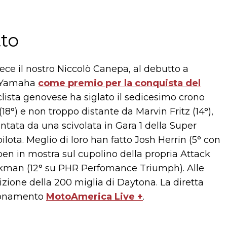
to
nvece il nostro Niccolò Canepa, al debutto a
T Yamaha
come premio per la conquista del
iclista genovese ha siglato il sedicesimo crono
18°) e non troppo distante da Marvin Fritz (14°),
ntata da una scivolata in Gara 1 della Super
lota. Meglio di loro han fatto Josh Herrin (5° con
ben in mostra sul cupolino della propria Attack
kman (12° su PHR Perfomance Triumph). Alle
dizione della 200 miglia di Daytona. La diretta
bbonamento
MotoAmerica Live +
.