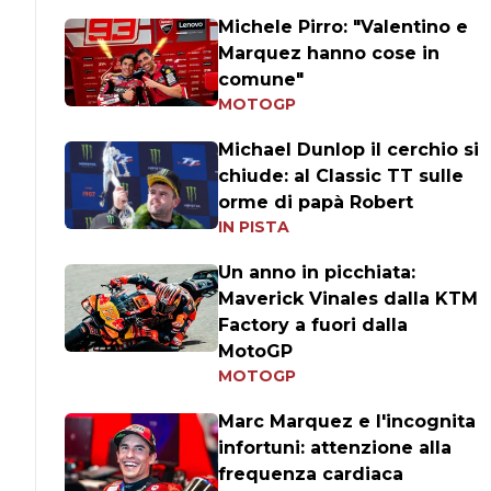
Michele Pirro: "Valentino e
Marquez hanno cose in
comune"
MOTOGP
Michael Dunlop il cerchio si
chiude: al Classic TT sulle
orme di papà Robert
IN PISTA
Un anno in picchiata:
Maverick Vinales dalla KTM
Factory a fuori dalla
MotoGP
MOTOGP
Marc Marquez e l'incognita
infortuni: attenzione alla
frequenza cardiaca