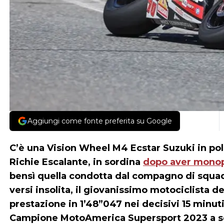
Aggiungi come fonte preferita su Google
C’è una Vision Wheel M4 Ecstar Suzuki in pol
Richie Escalante, in sordina
dopo aver monopo
bensì quella condotta dal compagno di squadr
versi insolita, il giovanissimo motociclista d
prestazione in 1’48”047 nei decisivi 15 minut
Campione MotoAmerica Supersport 2023 a sca