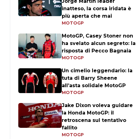
Jorge Martin leader
inatteso, la corsa iridata è
più aperta che mai
MOTOGP
MotoGP, Casey Stoner non
ha svelato alcun segreto: la
risposta di Pecco Bagnaia
MOTOGP
Un cimelio leggendario: la
tuta di Barry Sheene
all’asta solidale MotoGP
MOTOGP
Jake Dixon voleva guidare
la Honda MotoGP: il
retroscena sul tentativo
fallito
MOTOGP