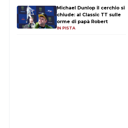
Michael Dunlop il cerchio si
chiude: al Classic TT sulle
orme di papà Robert
IN PISTA