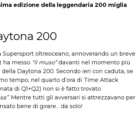
2esima edizione della leggendaria 200 miglia
Daytona 200
la Supersport oltreoceano, annoverando un breve
ott ha messo
“il muso”
davanti nel momento più
à della Daytona 200. Secondo ieri con caduta, se
simo tempo, nel quarto d’ora di Time Attack
inata di Q1+Q2) non si è fatto trovato
esa”
. Mentre tutti gli avversari si attrezzavano per
ensato bene di girare… da solo!