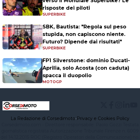
verso il Mondiale Superbike? Le
risposte dei piloti
SUPERBIKE
SBK, Bautista: "Regola sul peso
stupida, non capiscono niente.
Futuro? Dipende dai risultati"
SUPERBIKE
FP1 Silverstone: dominio Ducati-
Aprilia, solo Acosta (con caduta)
spacca il duopolio
MOTOGP
La Redazione di Corsedimoto
•
Privacy e Cookies Policy
Corsedimoto.com - Direttore responsabile: Paolo Gozzi Testata
giornalistica registrata Autorizzazione Tribunale Firenze n. 6009
del 14.12.2015 ROC (Registro Operatori della Comunicazione) no.