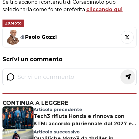
Se ti piacciono i contenuti di Corsedimoto puoi
selezionarla come fonte preferita
cliccando qui
ZXMoto
Paolo Gozzi
di
Scrivi un commento
CONTINUA A LEGGERE
Articolo precedente
Tech3 rifiuta Honda e rinnova con
KTM: accordo pluriennale dal 2027 e
oltre
Articolo successivo
Qualifiche Moto3 da thriller in