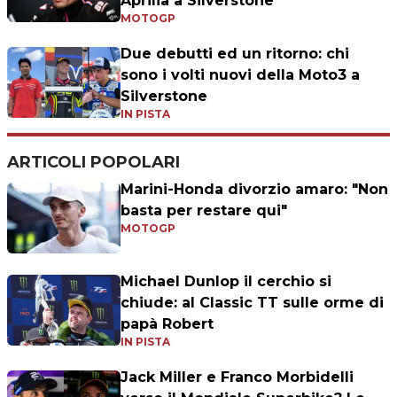
Aprilia a Silverstone
MOTOGP
Due debutti ed un ritorno: chi
sono i volti nuovi della Moto3 a
Silverstone
IN PISTA
ARTICOLI POPOLARI
Marini-Honda divorzio amaro: "Non
basta per restare qui"
MOTOGP
Michael Dunlop il cerchio si
chiude: al Classic TT sulle orme di
papà Robert
IN PISTA
Jack Miller e Franco Morbidelli