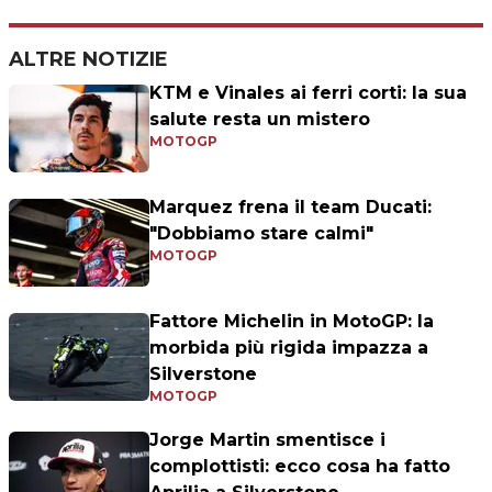
ALTRE NOTIZIE
KTM e Vinales ai ferri corti: la sua
salute resta un mistero
MOTOGP
Marquez frena il team Ducati:
"Dobbiamo stare calmi"
MOTOGP
Fattore Michelin in MotoGP: la
morbida più rigida impazza a
Silverstone
MOTOGP
Jorge Martin smentisce i
complottisti: ecco cosa ha fatto