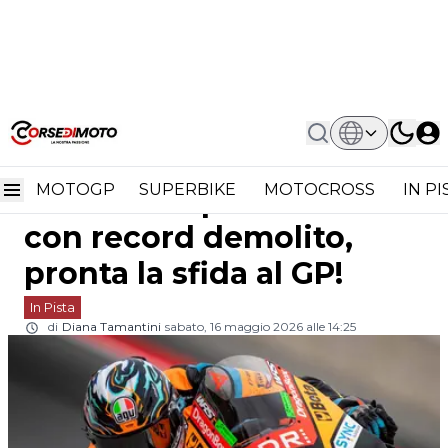
Home
In Pista
Vietti Incontenibile A Montmeló: Pole
Vietti incontenibile a
Moto2 Con Record Demolito, Pronta
La Sfida Al GP!
MOTOGP
SUPERBIKE
MOTOCROSS
IN P
Montmeló: pole Moto2
con record demolito,
pronta la sfida al GP!
In Pista
di
Diana Tamantini
sabato, 16 maggio 2026 alle 14:25