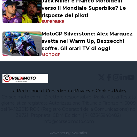
Jack Miller e Franco Morbidelli
verso il Mondiale Superbike? Le
risposte dei piloti
SUPERBIKE
MotoGP Silverstone: Alex Marquez
svetta nel Warm Up, Bezzecchi
soffre. Gli orari TV di oggi
MOTOGP
La Redazione di Corsedimoto
•
Privacy e Cookies Policy
Corsedimoto.com - Direttore responsabile: Paolo Gozzi Testata
giornalistica registrata Autorizzazione Tribunale Firenze n. 6009
del 14.12.2015 ROC (Registro Operatori della Comunicazione) no.
39721. Proprietà: CDM Edizioni (PI 03545940482)
info@corsedimoto.com
Powered by Newsifier