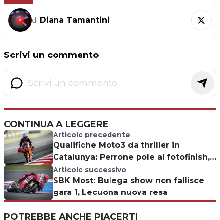
Diana Tamantini
di
Scrivi un commento
CONTINUA A LEGGERE
Articolo precedente
Qualifiche Moto3 da thriller in
Catalunya: Perrone pole al fotofinish,
italiani in ombra
Articolo successivo
SBK Most: Bulega show non fallisce
gara 1, Lecuona nuova resa
POTREBBE ANCHE PIACERTI