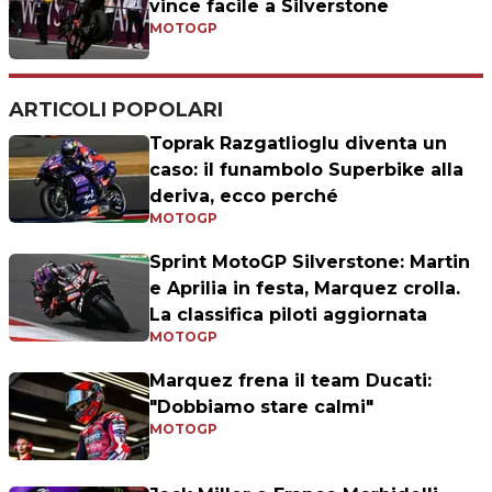
vince facile a Silverstone
MOTOGP
ARTICOLI POPOLARI
Toprak Razgatlioglu diventa un
caso: il funambolo Superbike alla
deriva, ecco perché
MOTOGP
Sprint MotoGP Silverstone: Martin
e Aprilia in festa, Marquez crolla.
La classifica piloti aggiornata
MOTOGP
Marquez frena il team Ducati:
"Dobbiamo stare calmi"
MOTOGP