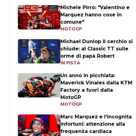
Michele Pirro: "Valentino e
Marquez hanno cose in
comune"
MOTOGP
Michael Dunlop il cerchio si
chiude: al Classic TT sulle
orme di papà Robert
IN PISTA
Un anno in picchiata:
Maverick Vinales dalla KTM
Factory a fuori dalla
MotoGP
MOTOGP
Marc Marquez e l'incognita
infortuni: attenzione alla
frequenza cardiaca