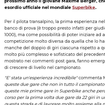
prossimo anno il giovane
Maxime Berger
, ch
esordio ufficiale nel mondiale
Superbike
.
Per il pilota transalpino, la prima esperienza 
banco di prova (è troppo presto infatti per giud
1000), ma come possibilità di poter iniziare ad 
competizione molto diversa da quella che lo ha 
manche del doppio di giri ciascuna rispetto a qu
molto più complesso e sofisticato del precedent
mostrato nei commenti post gara, fanno emergere
di crescere di livello nel campionato.
"E' stata un'esperienza incredibile"
commenta M
queste due gare che non in tutto il campionato s
queste mie prime gare in Superbike anche perc
corso per la prima volta due gare da 22 giri in u
questa strada e di lavorare molto assieme alla m