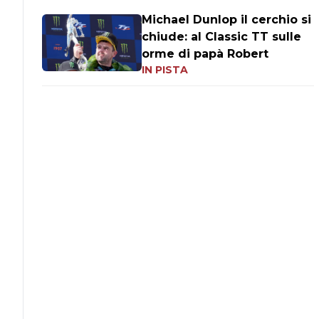
Michael Dunlop il cerchio si
chiude: al Classic TT sulle
orme di papà Robert
IN PISTA