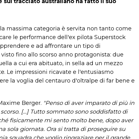
e sul tracciato australiano ha fatto il suo
nella massima categoria è servita non tanto come
icare le performance dell'ex pilota Superstock
apprendere e ad affrontare un tipo di
visto fino allo scorso anno protagonista: due
ella a cui era abituato, in sella ad un mezzo
e. Le impressioni ricavate e l'entusiasmo
 la voglia del centauro d'oltralpe di far bene e
axime Berger.
"Penso di aver imparato di più in
corso. [...] Tutto sommato sono soddisfatto di
hé fisicamente mi sento molto bene, dopo aver
na sola giornata. Ora si tratta di proseguire su
ia squadra che voglio ringraziare per il grande