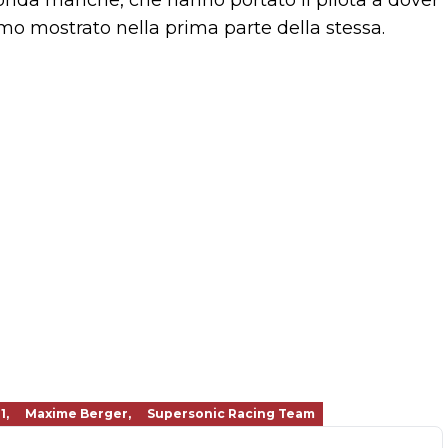
conda manche, che hanno portato il pilota a dover
tmo mostrato nella prima parte della stessa.
1,
Maxime Berger,
Supersonic Racing Team