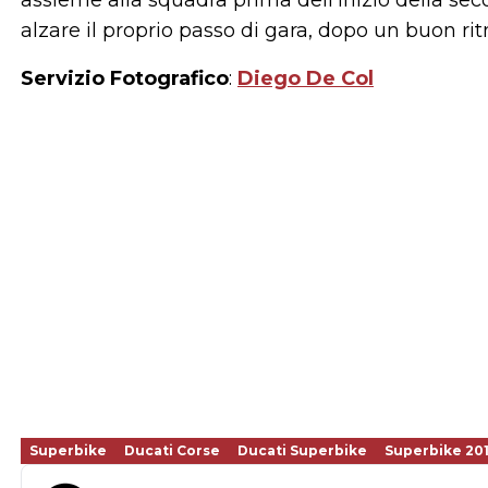
assieme alla squadra prima dell'inizio della se
alzare il proprio passo di gara, dopo un buon ri
Servizio Fotografico
:
Diego De Col
Superbike
Ducati Corse
Ducati Superbike
Superbike 201