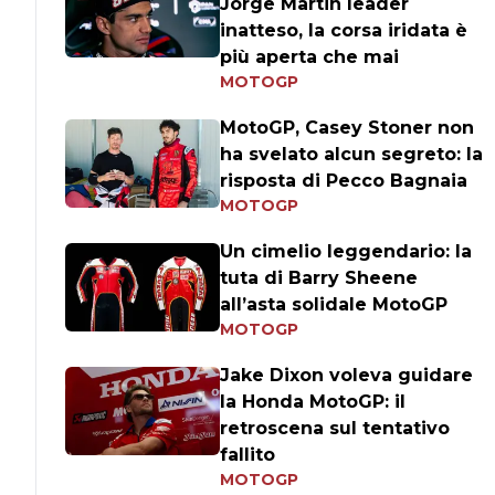
Jorge Martin leader
inatteso, la corsa iridata è
più aperta che mai
MOTOGP
MotoGP, Casey Stoner non
ha svelato alcun segreto: la
risposta di Pecco Bagnaia
MOTOGP
Un cimelio leggendario: la
tuta di Barry Sheene
all’asta solidale MotoGP
MOTOGP
Jake Dixon voleva guidare
la Honda MotoGP: il
retroscena sul tentativo
fallito
MOTOGP