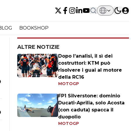
BLOG
BOOKSHOP
ALTRE NOTIZIE
Dopo l’analisi, il sì dei
costruttori: KTM può
risolvere i guai al motore
della RC16
0
MOTOGP
FP1 Silverstone: dominio
Ducati-Aprilia, solo Acosta
(con caduta) spacca il
0
duopolio
MOTOGP