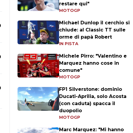
restare qui"
MOTOGP
Michael Dunlop il cerchio si
0
chiude: al Classic TT sulle
orme di papà Robert
IN PISTA
Michele Pirro: "Valentino e
0
Marquez hanno cose in
comune"
MOTOGP
0
FP1 Silverstone: dominio
Ducati-Aprilia, solo Acosta
(con caduta) spacca il
duopolio
MOTOGP
Marc Marquez: "Mi hanno