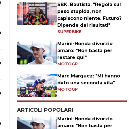
0
SBK, Bautista: "Regola sul
peso stupida, non
capiscono niente. Futuro?
Dipende dai risultati"
SUPERBIKE
0
Marini-Honda divorzio
amaro: "Non basta per
restare qui"
0
MOTOGP
Marc Marquez: "Mi hanno
dato una seconda vita"
MOTOGP
0
ARTICOLI POPOLARI
Marini-Honda divorzio
0
amaro: "Non basta per