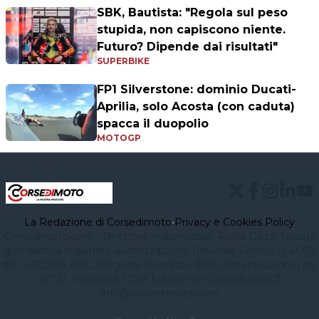
SBK, Bautista: "Regola sul peso
stupida, non capiscono niente.
Futuro? Dipende dai risultati"
SUPERBIKE
FP1 Silverstone: dominio Ducati-
Aprilia, solo Acosta (con caduta)
spacca il duopolio
MOTOGP
La Redazione di Corsedimoto
•
Privacy e Cookies Policy
Corsedimoto.com - Direttore responsabile: Paolo Gozzi Testata
giornalistica registrata Autorizzazione Tribunale Firenze n. 6009
del 14.12.2015 ROC (Registro Operatori della Comunicazione) no.
39721. Proprietà: CDM Edizioni (PI 03545940482)
info@corsedimoto.com