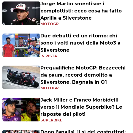
Jorge Martin smentisce i
complottisti: ecco cosa ha fatto
Aprilia a Silverstone
MOTOGP
Due debutti ed un ritorno: chi
sono i volti nuovi della Moto3 a
Silverstone
IN PISTA
Prequalifiche MotoGP: Bezzecchi
da paura, record demolito a
Silverstone. Bagnaia in Q1
MOTOGP
Jack Miller e Franco Morbidelli
verso il Mondiale Superbike? Le
risposte dei piloti
SUPERBIKE
Dopo l’analisi, il sì dei costruttori: