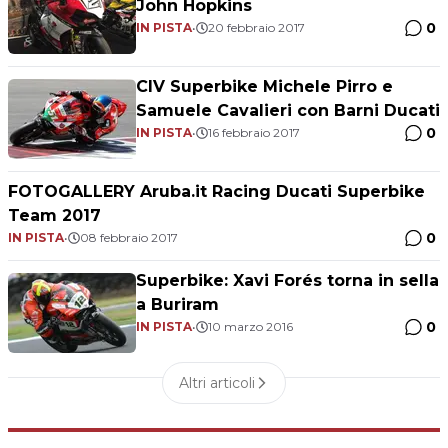
John Hopkins
0
IN PISTA
•
20 febbraio 2017
CIV Superbike Michele Pirro e
Samuele Cavalieri con Barni Ducati
0
IN PISTA
•
16 febbraio 2017
FOTOGALLERY Aruba.it Racing Ducati Superbike
Team 2017
0
IN PISTA
•
08 febbraio 2017
Superbike: Xavi Forés torna in sella
a Buriram
0
IN PISTA
•
10 marzo 2016
Altri articoli