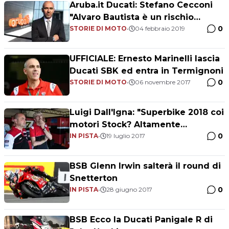
Aruba.it Ducati: Stefano Cecconi
"Alvaro Bautista è un rischio
0
calcolato"
STORIE DI MOTO
•
04 febbraio 2019
UFFICIALE: Ernesto Marinelli lascia
Ducati SBK ed entra in Termignoni
0
STORIE DI MOTO
•
06 novembre 2017
Luigi Dall'Igna: "Superbike 2018 coi
motori Stock? Altamente
0
improbabile"
IN PISTA
•
19 luglio 2017
BSB Glenn Irwin salterà il round di
Snetterton
0
IN PISTA
•
28 giugno 2017
BSB Ecco la Ducati Panigale R di