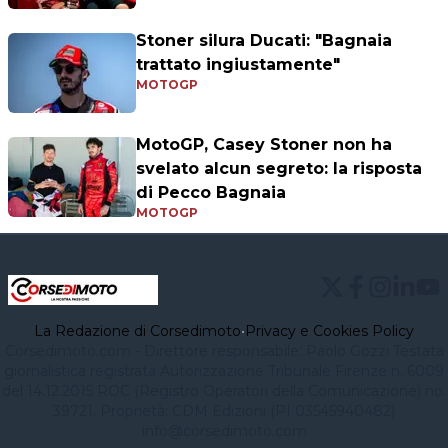
Stoner silura Ducati: "Bagnaia
trattato ingiustamente"
MOTOGP
MotoGP, Casey Stoner non ha
svelato alcun segreto: la risposta
di Pecco Bagnaia
MOTOGP
La Redazione di Corsedimoto
•
Privacy e Cookies Policy
Corsedimoto.com - Direttore responsabile: Paolo Gozzi Testata
giornalistica registrata Autorizzazione Tribunale Firenze n. 6009
del 14.12.2015 ROC (Registro Operatori della Comunicazione) no.
39721. Proprietà: CDM Edizioni (PI 03545940482)
info@corsedimoto.com