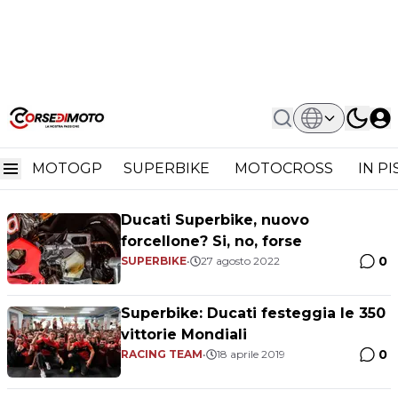
Home
Ducati Superbike
Ducati Superbike
MOTOGP
SUPERBIKE
MOTOCROSS
IN P
Ducati Superbike, nuovo
forcellone? Si, no, forse
0
SUPERBIKE
•
27 agosto 2022
Superbike: Ducati festeggia le 350
vittorie Mondiali
0
RACING TEAM
•
18 aprile 2019