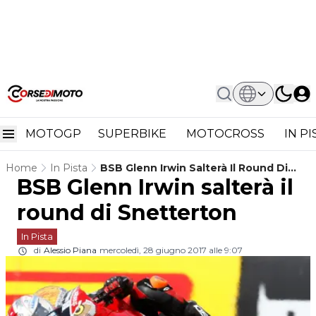
MOTOGP
SUPERBIKE
MOTOCROSS
IN P
Home
In Pista
BSB Glenn Irwin Salterà Il Round Di
BSB Glenn Irwin salterà il
Snetterton
round di Snetterton
In Pista
di
Alessio Piana
mercoledì, 28 giugno 2017 alle 9:07