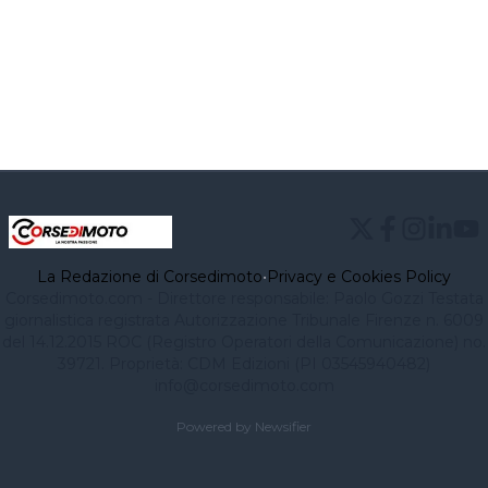
La Redazione di Corsedimoto
•
Privacy e Cookies Policy
Corsedimoto.com - Direttore responsabile: Paolo Gozzi Testata
giornalistica registrata Autorizzazione Tribunale Firenze n. 6009
del 14.12.2015 ROC (Registro Operatori della Comunicazione) no.
39721. Proprietà: CDM Edizioni (PI 03545940482)
info@corsedimoto.com
Powered by Newsifier