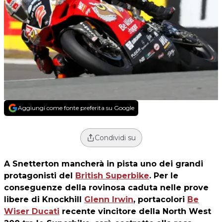
Aggiungi come fonte preferita su Google
Condividi su
A Snetterton mancherà in pista uno dei grandi
protagonisti del
British Superbike
. Per le
conseguenze della rovinosa caduta nelle prove
libere di Knockhill
Glenn Irwin
, portacolori
Be
Wiser Ducati
recente vincitore della North West