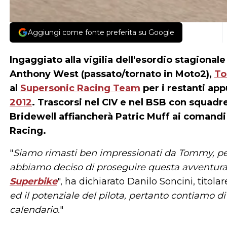
Aggiungi come fonte preferita su Google
Ingaggiato alla vigilia dell'esordio stagional
Anthony West (passato/tornato in Moto2),
To
al
Supersonic Racing Team
per i restanti ap
2012
. Trascorsi nel CIV e nel BSB con squad
Bridewell affiancherà Patric Muff ai comand
Racing.
"
Siamo rimasti ben impressionati da Tommy, per
abbiamo deciso di proseguire questa avventura
Superbike
", ha dichiarato Danilo Soncini, titol
ed il potenziale del pilota, pertanto contiamo di 
calendario.
"