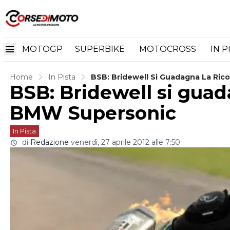
MOTOGP
SUPERBIKE
MOTOCROSS
IN P
Home
In Pista
BSB: Bridewell Si Guadagna La Ri
BSB: Bridewell si guad
BMW Supersonic
In Pista
di
Redazione
venerdì, 27 aprile 2012 alle 7:50