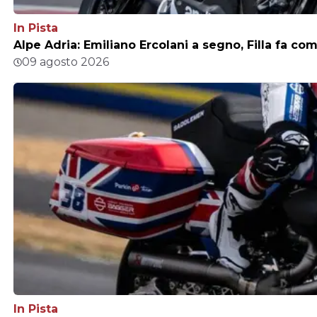
In Pista
Alpe Adria: Emiliano Ercolani a segno, Filla fa c
09 agosto 2026
In Pista