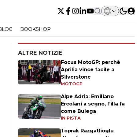
BLOG
BOOKSHOP
ALTRE NOTIZIE
Focus MotoGP: perchè
Aprilia vince facile a
Silverstone
MOTOGP
Alpe Adria: Emiliano
Ercolani a segno, Filla fa
come Bulega
IN PISTA
Toprak Razgatlioglu