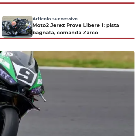
Articolo successivo
Moto2 Jerez Prove Libere 1: pista
bagnata, comanda Zarco