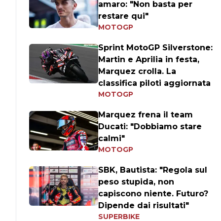
amaro: "Non basta per
restare qui"
MOTOGP
Sprint MotoGP Silverstone:
Martin e Aprilia in festa,
Marquez crolla. La
classifica piloti aggiornata
MOTOGP
Marquez frena il team
Ducati: "Dobbiamo stare
calmi"
MOTOGP
SBK, Bautista: "Regola sul
peso stupida, non
capiscono niente. Futuro?
Dipende dai risultati"
SUPERBIKE