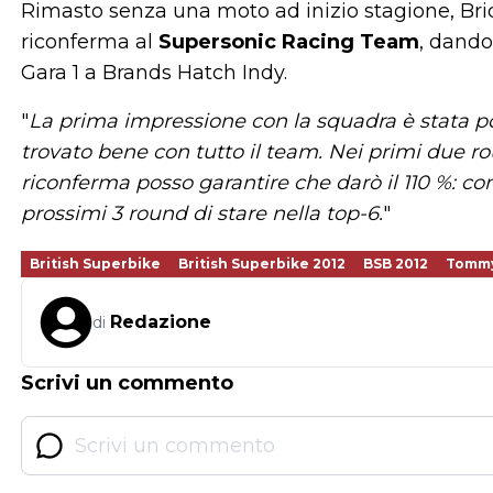
Rimasto senza una moto ad inizio stagione, Bri
riconferma al
Supersonic Racing Team
, dando
Gara 1 a Brands Hatch Indy.
"
La prima impressione con la squadra è stata pos
trovato bene con tutto il team. Nei primi due r
riconferma posso garantire che darò il 110 %: co
prossimi 3 round di stare nella top-6.
"
British Superbike
British Superbike 2012
BSB 2012
Tommy
Redazione
di
Scrivi un commento