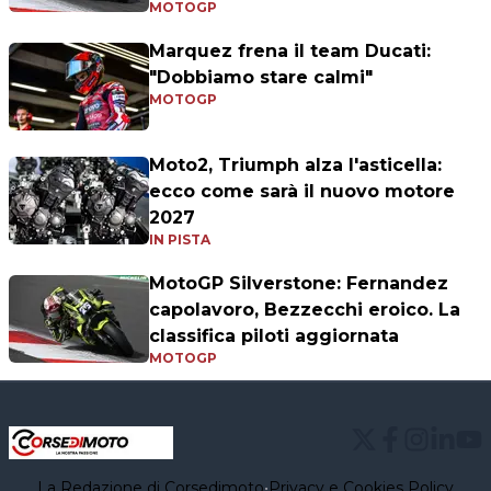
MOTOGP
Marquez frena il team Ducati:
"Dobbiamo stare calmi"
MOTOGP
Moto2, Triumph alza l'asticella:
ecco come sarà il nuovo motore
2027
IN PISTA
MotoGP Silverstone: Fernandez
capolavoro, Bezzecchi eroico. La
classifica piloti aggiornata
MOTOGP
La Redazione di Corsedimoto
•
Privacy e Cookies Policy