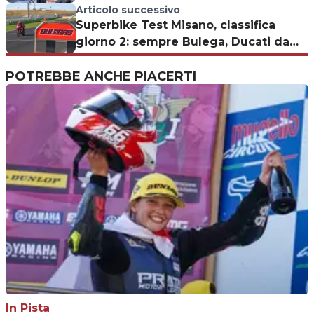
ignorato dalla MotoGP
Articolo successivo
Superbike Test Misano, classifica
giorno 2: sempre Bulega, Ducati da
paura
POTREBBE ANCHE PIACERTI
In Pista