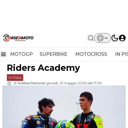
Home
In Pista
Niccolò Antonelli Ritrova La VR46: Sarà
Niccolò Antonelli ritrova
Coach Nella Riders Academy
MOTOGP
SUPERBIKE
MOTOCROSS
IN P
la VR46: sarà coach nella
Riders Academy
In Pista
di
Andrea Periccioli
giovedì, 21 maggio 2026 alle 17:30