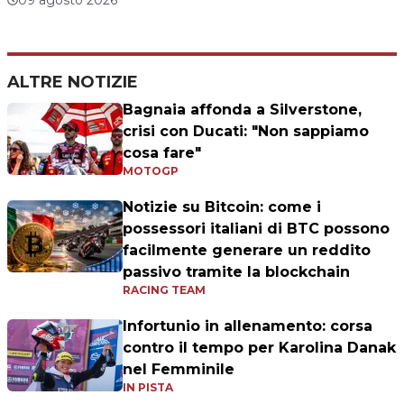
09 agosto 2026
ALTRE NOTIZIE
Bagnaia affonda a Silverstone,
crisi con Ducati: "Non sappiamo
cosa fare"
MOTOGP
Notizie su Bitcoin: come i
possessori italiani di BTC possono
facilmente generare un reddito
passivo tramite la blockchain
RACING TEAM
Infortunio in allenamento: corsa
contro il tempo per Karolina Danak
nel Femminile
IN PISTA