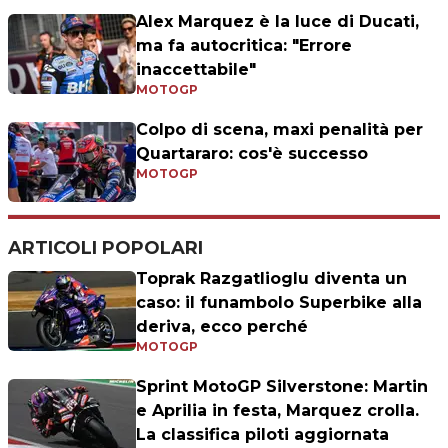
Alex Marquez è la luce di Ducati,
ma fa autocritica: "Errore
inaccettabile"
MOTOGP
Colpo di scena, maxi penalità per
Quartararo: cos'è successo
MOTOGP
ARTICOLI POPOLARI
Toprak Razgatlioglu diventa un
caso: il funambolo Superbike alla
deriva, ecco perché
MOTOGP
Sprint MotoGP Silverstone: Martin
e Aprilia in festa, Marquez crolla.
La classifica piloti aggiornata