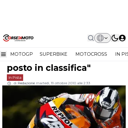
Home
In Pista
MotoGP: Dani Pedrosa "Mi Resta Il
MotoGP: Dani Pedrosa
Secondo Posto In Classifica"
MOTOGP
SUPERBIKE
MOTOCROSS
IN P
"Mi resta il secondo
posto in classifica"
In Pista
di
Redazione
martedì, 19 ottobre 2010 alle 2:33