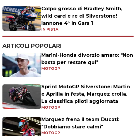
Colpo grosso di Bradley Smith,
wild card e re di Silverstone!
Iannone 4° in Gara 1
IN PISTA
ARTICOLI POPOLARI
Marini-Honda divorzio amaro: "Non
basta per restare qui"
MOTOGP
Sprint MotoGP Silverstone: Martin
e Aprilia in festa, Marquez crolla.
La classifica piloti aggiornata
MOTOGP
Marquez frena il team Ducati:
"Dobbiamo stare calmi"
MOTOGP