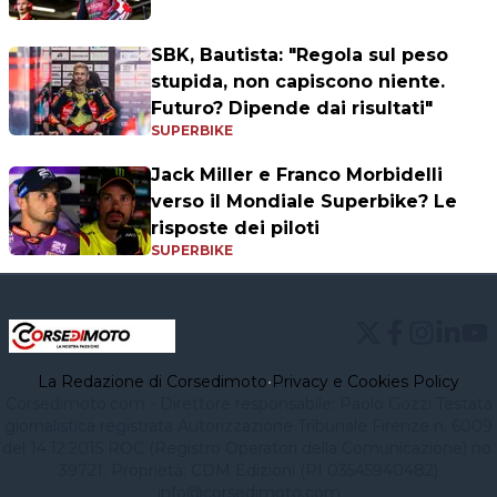
SBK, Bautista: "Regola sul peso
stupida, non capiscono niente.
Futuro? Dipende dai risultati"
SUPERBIKE
Jack Miller e Franco Morbidelli
verso il Mondiale Superbike? Le
risposte dei piloti
SUPERBIKE
La Redazione di Corsedimoto
•
Privacy e Cookies Policy
Corsedimoto.com - Direttore responsabile: Paolo Gozzi Testata
giornalistica registrata Autorizzazione Tribunale Firenze n. 6009
del 14.12.2015 ROC (Registro Operatori della Comunicazione) no.
39721. Proprietà: CDM Edizioni (PI 03545940482)
info@corsedimoto.com