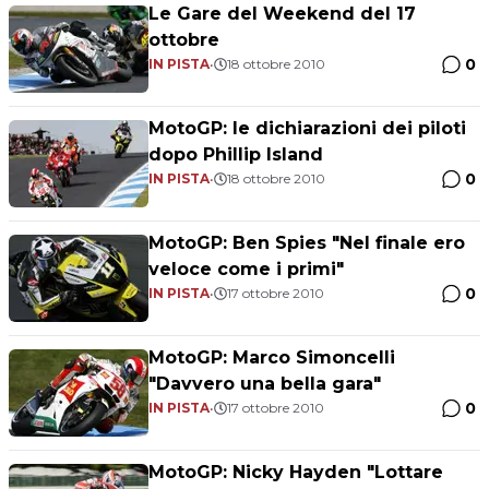
Le Gare del Weekend del 17
ottobre
0
IN PISTA
•
18 ottobre 2010
MotoGP: le dichiarazioni dei piloti
dopo Phillip Island
0
IN PISTA
•
18 ottobre 2010
MotoGP: Ben Spies "Nel finale ero
veloce come i primi"
0
IN PISTA
•
17 ottobre 2010
MotoGP: Marco Simoncelli
"Davvero una bella gara"
0
IN PISTA
•
17 ottobre 2010
MotoGP: Nicky Hayden "Lottare