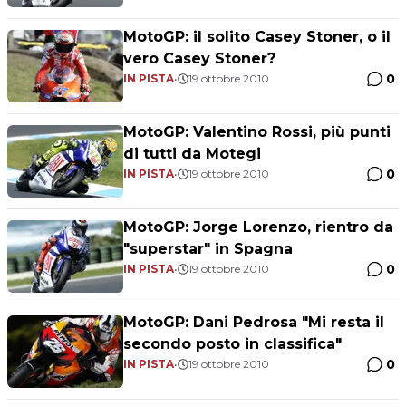
MotoGP: il solito Casey Stoner, o il
vero Casey Stoner?
0
IN PISTA
•
19 ottobre 2010
MotoGP: Valentino Rossi, più punti
di tutti da Motegi
0
IN PISTA
•
19 ottobre 2010
MotoGP: Jorge Lorenzo, rientro da
"superstar" in Spagna
0
IN PISTA
•
19 ottobre 2010
MotoGP: Dani Pedrosa "Mi resta il
secondo posto in classifica"
0
IN PISTA
•
19 ottobre 2010