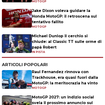
MOTOGP
Jake Dixon voleva guidare la
Honda MotoGP: il retroscena sul
tentativo fallito
MOTOGP
Michael Dunlop il cerchio si
chiude: al Classic TT sulle orme di
papà Robert
IN PISTA
ARTICOLI POPOLARI
Raul Fernandez rinnova con
Trackhouse, era quasi fuori dalla
MotoGP: la meritocrazia ha vinto
MOTOGP
MotoGP 2027: un indizio social
svela il prossimo annuncio sul