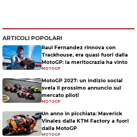
ARTICOLI POPOLARI
Raul Fernandez rinnova con
Trackhouse, era quasi fuori dalla
MotoGP: la meritocrazia ha vinto
MOTOGP
MotoGP 2027: un indizio social
svela il prossimo annuncio sul
mercato piloti
MOTOGP
Un anno in picchiata: Maverick
Vinales dalla KTM Factory a fuori
dalla MotoGP
MOTOGP