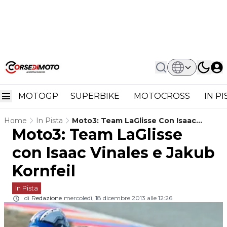
MOTOGP
SUPERBIKE
MOTOCROSS
IN P
Home
In Pista
Moto3: Team LaGlisse Con Isaac
Moto3: Team LaGlisse
Vinales E Jakub Kornfeil
con Isaac Vinales e Jakub
Kornfeil
In Pista
di
Redazione
mercoledì, 18 dicembre 2013 alle 12:26