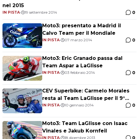
nel 2015
0
IN PISTA
•
19 settembre 2014
Moto3: presentato a Madrid il
Calvo Team per il Mondiale
0
IN PISTA
•
07 marzo 2014
Moto3: Eric Granado passa dal
Team Aspar a LaGlisse
0
IN PISTA
•
03 febbraio 2014
CEV Superbike: Carmelo Morales
resta al Team LaGlisse per il 9°
0
anno di fila
IN PISTA
•
10 gennaio 2014
Moto3: Team LaGlisse con Isaac
Vinales e Jakub Kornfeil
0
IN PISTA
•
18 dicembre 2013