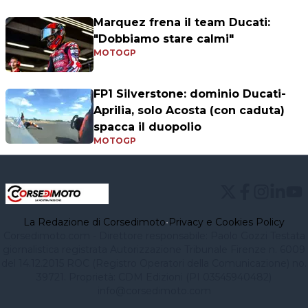
Marquez frena il team Ducati:
"Dobbiamo stare calmi"
MOTOGP
FP1 Silverstone: dominio Ducati-
Aprilia, solo Acosta (con caduta)
spacca il duopolio
MOTOGP
La Redazione di Corsedimoto
•
Privacy e Cookies Policy
Corsedimoto.com - Direttore responsabile: Paolo Gozzi Testata
giornalistica registrata Autorizzazione Tribunale Firenze n. 6009
del 14.12.2015 ROC (Registro Operatori della Comunicazione) no.
39721. Proprietà: CDM Edizioni (PI 03545940482)
info@corsedimoto.com