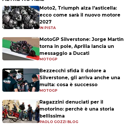
Moto2, Triumph alza l'asticella:
ecco come sarà il nuovo motore
2027
IN PISTA
MotoGP Silverstone: Jorge Martin
torna in pole, Aprilia lancia un
messaggio a Ducati
MOTOGP
Bezzecchi sfida il dolore a
Silverstone, gli arriva anche una
multa: cosa è successo
MOTOGP
Ragazzini denuciati per il
motorino: perchè è una storia
bellissima
PAOLO GOZZI BLOG