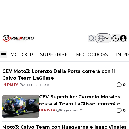
Home
Team Calvo,
Team Calvo,
MOTOGP
SUPERBIKE
MOTOCROSS
IN P
CEV Moto3: Lorenzo Dalla Porta correrà con il
Calvo Team LaGlisse
0
IN PISTA
•
21 gennaio 2015
CEV Superbike: Carmelo Morales
resta al Team LaGlisse, correrà con
0
una Yamaha R1M
IN PISTA
•
10 gennaio 2015
Moto3: Calvo Team con Husqvarna e Isaac Vinales