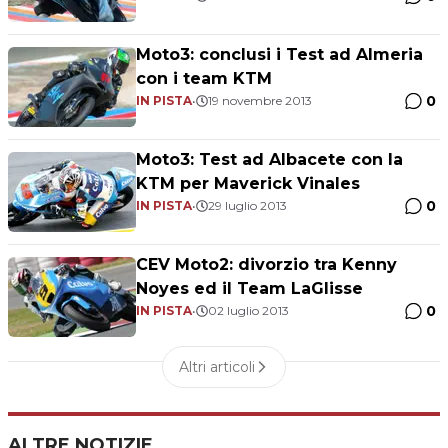
Moto3: conclusi i Test ad Almeria
con i team KTM
0
IN PISTA
•
19 novembre 2013
Moto3: Test ad Albacete con la
KTM per Maverick Vinales
0
IN PISTA
•
29 luglio 2013
CEV Moto2: divorzio tra Kenny
Noyes ed il Team LaGlisse
0
IN PISTA
•
02 luglio 2013
Altri articoli
ALTRE NOTIZIE