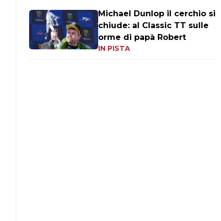
Michael Dunlop il cerchio si
chiude: al Classic TT sulle
orme di papà Robert
IN PISTA