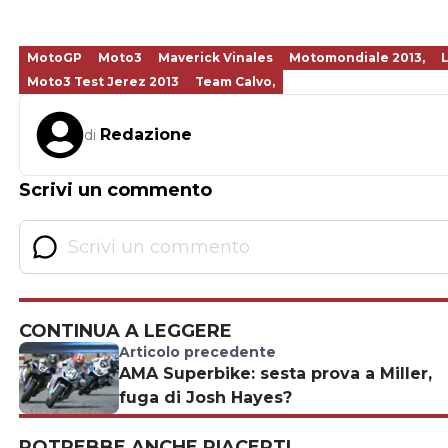
MotoGP
Moto3
Maverick Vinales
Motomondiale 2013,
Moto3 Test Jerez 2013
Team Calvo,
Redazione
di
Scrivi un commento
CONTINUA A LEGGERE
Articolo precedente
AMA Superbike: sesta prova a Miller,
fuga di Josh Hayes?
POTREBBE ANCHE PIACERTI