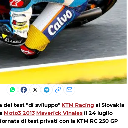
 dei test "di sviluppo"
KTM Racing
al Slovakia
le
Moto3 2013
Maverick Vinales
il 24 luglio
iornata di test privati con la KTM RC 250 GP