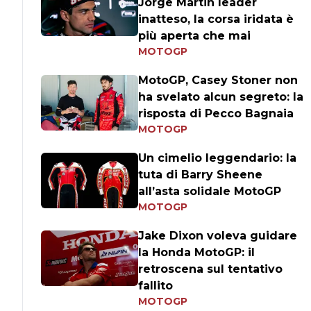
Jorge Martin leader
inatteso, la corsa iridata è
più aperta che mai
MOTOGP
MotoGP, Casey Stoner non
ha svelato alcun segreto: la
risposta di Pecco Bagnaia
MOTOGP
Un cimelio leggendario: la
tuta di Barry Sheene
all’asta solidale MotoGP
MOTOGP
Jake Dixon voleva guidare
la Honda MotoGP: il
retroscena sul tentativo
fallito
MOTOGP