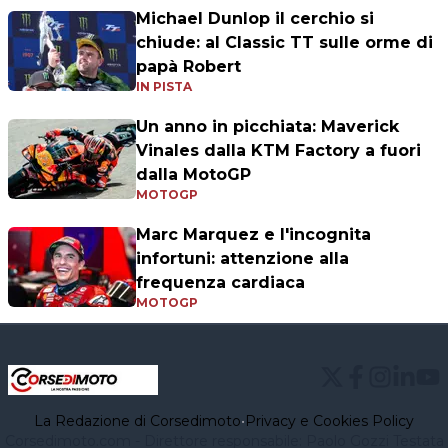
Michael Dunlop il cerchio si
chiude: al Classic TT sulle orme di
papà Robert
IN PISTA
Un anno in picchiata: Maverick
Vinales dalla KTM Factory a fuori
dalla MotoGP
MOTOGP
Marc Marquez e l'incognita
infortuni: attenzione alla
frequenza cardiaca
MOTOGP
La Redazione di Corsedimoto
•
Privacy e Cookies Policy
Corsedimoto.com - Direttore responsabile: Paolo Gozzi Testata