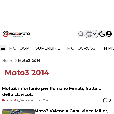
MOTOGP
SUPERBIKE
MOTOCROSS
IN P
Home
Moto3 2014
Moto3 2014
Moto3: infortunio per Romano Fenati, frattura
della clavicola
0
IN PISTA
•
24 novembre 2014
Moto3 Valencia Gara: vince Miller,