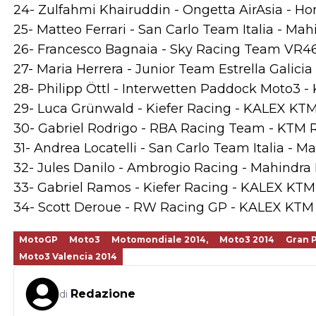
24- Zulfahmi Khairuddin - Ongetta AirAsia - H
25- Matteo Ferrari - San Carlo Team Italia - Ma
26- Francesco Bagnaia - Sky Racing Team VR46 
27- Maria Herrera - Junior Team Estrella Galici
28- Philipp Öttl - Interwetten Paddock Moto3 - 
29- Luca Grünwald - Kiefer Racing - KALEX KTM 
30- Gabriel Rodrigo - RBA Racing Team - KTM R
31- Andrea Locatelli - San Carlo Team Italia - 
32- Jules Danilo - Ambrogio Racing - Mahindra 
33- Gabriel Ramos - Kiefer Racing - KALEX KTM 
34- Scott Deroue - RW Racing GP - KALEX KTM 
MotoGP
Moto3
Motomondiale 2014,
Moto3 2014
Gran 
Moto3 Valencia 2014
Redazione
di