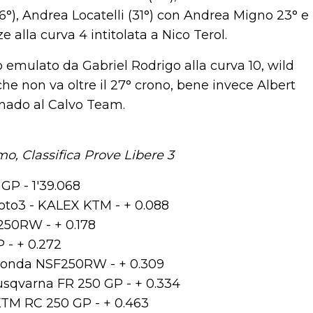
26°), Andrea Locatelli (31°) con Andrea Migno 23° e
alla curva 4 intitolata a Nico Terol.
o emulato da Gabriel Rodrigo alla curva 10, wild
e non va oltre il 27° crono, bene invece Albert
ranado al Calvo Team.
o, Classifica Prove Libere 3
GP - 1'39.068
to3 - KALEX KTM - + 0.088
250RW - + 0.178
 - + 0.272
- Honda NSF250RW - + 0.309
usqvarna FR 250 GP - + 0.334
TM RC 250 GP - + 0.463