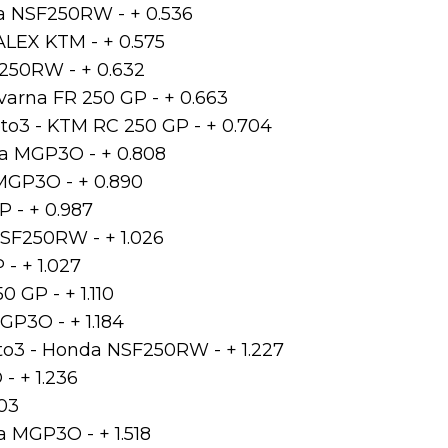
nda NSF250RW - + 0.536
ALEX KTM - + 0.575
F250RW - + 0.632
varna FR 250 GP - + 0.663
to3 - KTM RC 250 GP - + 0.704
ra MGP3O - + 0.808
MGP3O - + 0.890
P - + 0.987
NSF250RW - + 1.026
- + 1.027
 GP - + 1.110
GP3O - + 1.184
to3 - Honda NSF250RW - + 1.227
- + 1.236
503
 MGP3O - + 1.518