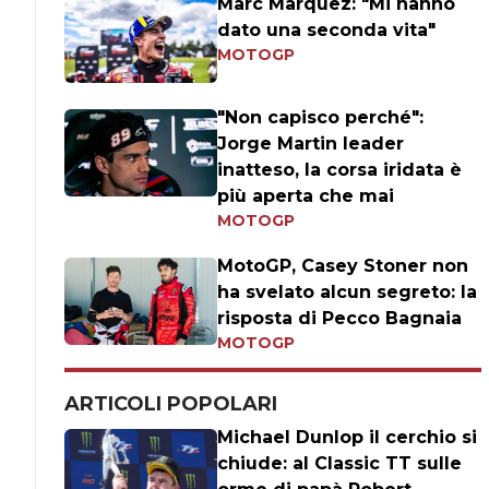
Marc Marquez: "Mi hanno
dato una seconda vita"
MOTOGP
"Non capisco perché":
Jorge Martin leader
inatteso, la corsa iridata è
più aperta che mai
MOTOGP
MotoGP, Casey Stoner non
ha svelato alcun segreto: la
risposta di Pecco Bagnaia
MOTOGP
ARTICOLI POPOLARI
Michael Dunlop il cerchio si
chiude: al Classic TT sulle