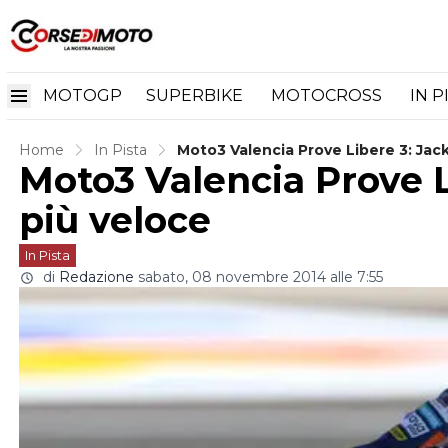
MOTOGP
SUPERBIKE
MOTOCROSS
IN P
Home
In Pista
Moto3 Valencia Prove Libere 3: Jack 
Moto3 Valencia Prove Li
più veloce
In Pista
di
Redazione
sabato, 08 novembre 2014 alle 7:55