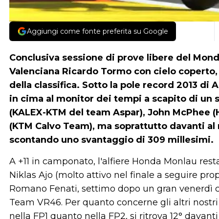
Aggiungi come fonte preferita su Google
Conclusiva sessione di prove libere del Mon
Valenciana Ricardo Tormo con cielo coperto
della classifica. Sotto la pole record 2013 di A
in cima al monitor dei tempi a scapito di u
(KALEX-KTM del team Aspar), John McPhee (
(KTM Calvo Team), ma soprattutto davanti al r
scontando uno svantaggio di 309 millesimi.
A +11 in camponato, l'alfiere Honda Monlau rest
Niklas Ajo (molto attivo nel finale a seguire pr
Romano Fenati, settimo dopo un gran venerdì 
Team VR46. Per quanto concerne gli altri nostri 
nella FP1 quanto nella FP2, si ritrova 12° davant