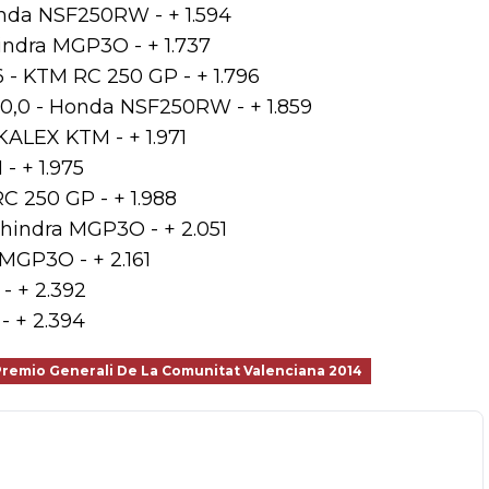
onda NSF250RW - + 1.594
hindra MGP3O - + 1.737
- KTM RC 250 GP - + 1.796
a 0,0 - Honda NSF250RW - + 1.859
KALEX KTM - + 1.971
- + 1.975
C 250 GP - + 1.988
Mahindra MGP3O - + 2.051
MGP3O - + 2.161
- + 2.392
- + 2.394
Premio Generali De La Comunitat Valenciana 2014