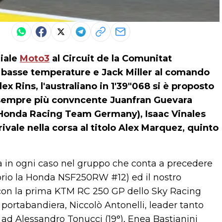
diale
Moto3
al Circuit de la Comunitat
, basse temperature e
Jack Miller
al comando
lex Rins, l'australiano in 1'39"068 si è proposto
n sempre più convncente Juanfran Guevara
Honda Racing Team Germany), Isaac Vinales
ivale nella corsa al titolo Alex Marquez, quinto
a in ogni caso nel gruppo che conta a precedere
oprio la Honda NSF250RW #12) ed il nostro
con la prima KTM RC 250 GP dello Sky Racing
portabandiera, Niccolò Antonelli, leader tanto
i ad Alessandro Tonucci (19°), Enea Bastianini