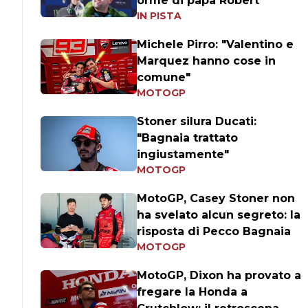
orme di papà Robert
IN PISTA
Michele Pirro: "Valentino e
Marquez hanno cose in
comune"
MOTOGP
Stoner silura Ducati:
"Bagnaia trattato
ingiustamente"
MOTOGP
MotoGP, Casey Stoner non
ha svelato alcun segreto: la
risposta di Pecco Bagnaia
MOTOGP
MotoGP, Dixon ha provato a
fregare la Honda a