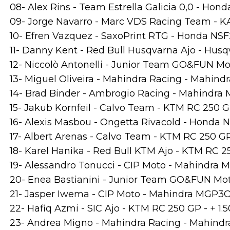
08- Alex Rins - Team Estrella Galicia 0,0 - Ho
09- Jorge Navarro - Marc VDS Racing Team - K
10- Efren Vazquez - SaxoPrint RTG - Honda NS
11- Danny Kent - Red Bull Husqvarna Ajo - Husq
12- Niccolò Antonelli - Junior Team GO&FUN Mo
13- Miguel Oliveira - Mahindra Racing - Mahind
14- Brad Binder - Ambrogio Racing - Mahindra 
15- Jakub Kornfeil - Calvo Team - KTM RC 250 G
16- Alexis Masbou - Ongetta Rivacold - Honda 
17- Albert Arenas - Calvo Team - KTM RC 250 GP 
18- Karel Hanika - Red Bull KTM Ajo - KTM RC 250
19- Alessandro Tonucci - CIP Moto - Mahindra M
20- Enea Bastianini - Junior Team GO&FUN Mo
21- Jasper Iwema - CIP Moto - Mahindra MGP3O 
22- Hafiq Azmi - SIC Ajo - KTM RC 250 GP - + 1.
23- Andrea Migno - Mahindra Racing - Mahindra