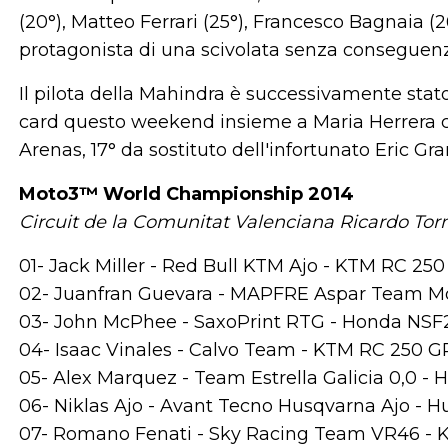
(20°), Matteo Ferrari (25°), Francesco Bagnaia (
protagonista di una scivolata senza conseguenze 
Il pilota della Mahindra è successivamente stat
card questo weekend insieme a Maria Herrera ch
Arenas, 17° da sostituto dell'infortunato Eric G
Moto3™ World Championship 2014
Circuit de la Comunitat Valenciana Ricardo Torm
01- Jack Miller - Red Bull KTM Ajo - KTM RC 250 
02- Juanfran Guevara - MAPFRE Aspar Team Mo
03- John McPhee - SaxoPrint RTG - Honda NSF
04- Isaac Vinales - Calvo Team - KTM RC 250 GP
05- Alex Marquez - Team Estrella Galicia 0,0 
06- Niklas Ajo - Avant Tecno Husqvarna Ajo - H
07- Romano Fenati - Sky Racing Team VR46 - K