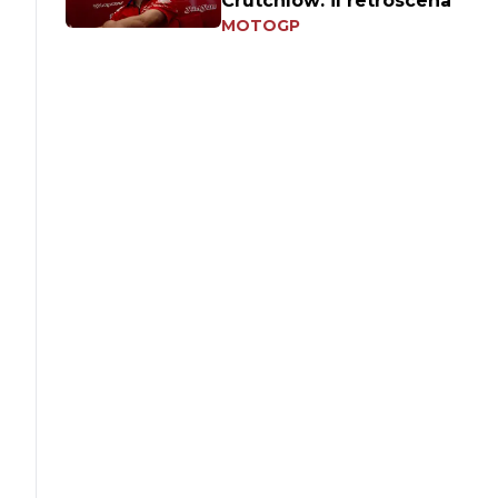
Crutchlow: il retroscena
MOTOGP