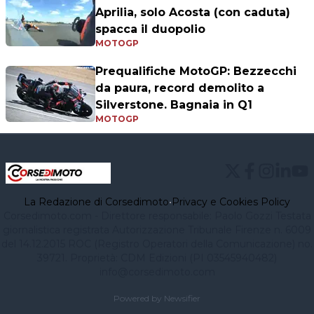
Aprilia, solo Acosta (con caduta)
spacca il duopolio
MOTOGP
Prequalifiche MotoGP: Bezzecchi
da paura, record demolito a
Silverstone. Bagnaia in Q1
MOTOGP
La Redazione di Corsedimoto
•
Privacy e Cookies Policy
Corsedimoto.com - Direttore responsabile: Paolo Gozzi Testata
giornalistica registrata Autorizzazione Tribunale Firenze n. 6009
del 14.12.2015 ROC (Registro Operatori della Comunicazione) no.
39721. Proprietà: CDM Edizioni (PI 03545940482)
info@corsedimoto.com
Powered by Newsifier