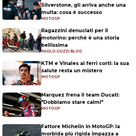
Silverstone, gli arriva anche una
multa: cosa è successo
MOTOGP
Ragazzini denuciati per il
motorino: perchè è una storia
bellissima
PAOLO GOZZI BLOG
KTM e Vinales ai ferri corti: la sua
salute resta un mistero
MOTOGP
Marquez frena il team Ducati:
"Dobbiamo stare calmi"
MOTOGP
Fattore Michelin in MotoGP: la
morbida più rigida impazza a