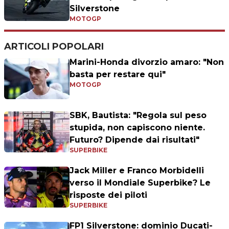
Silverstone
MOTOGP
ARTICOLI POPOLARI
Marini-Honda divorzio amaro: "Non
basta per restare qui"
MOTOGP
SBK, Bautista: "Regola sul peso
stupida, non capiscono niente.
Futuro? Dipende dai risultati"
SUPERBIKE
Jack Miller e Franco Morbidelli
verso il Mondiale Superbike? Le
risposte dei piloti
SUPERBIKE
FP1 Silverstone: dominio Ducati-