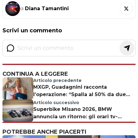
Diana Tamantini
di
Scrivi un commento
CONTINUA A LEGGERE
Articolo precedente
MXGP, Guadagnini racconta
l’operazione: “Spalla al 50% da due
anni, ora riparto”
Articolo successivo
Superbike Misano 2026, BMW
annuncia un ritorno: gli orari tv-
streaming del weekend
POTREBBE ANCHE PIACERTI