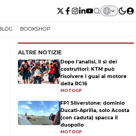
BLOG
BOOKSHOP
ALTRE NOTIZIE
Dopo l’analisi, il sì dei
costruttori: KTM può
risolvere i guai al motore
della RC16
MOTOGP
FP1 Silverstone: dominio
Ducati-Aprilia, solo Acosta
(con caduta) spacca il
duopolio
MOTOGP