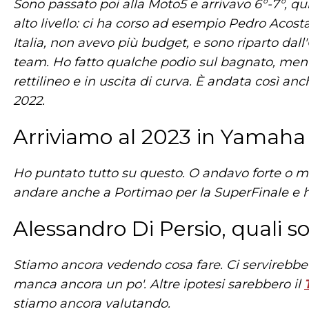
Sono passato poi alla Moto5 e arrivavo 6°-7°, q
alto livello: ci ha corso ad esempio Pedro Acost
Italia, non avevo più budget, e sono riparto da
team. Ho fatto qualche podio sul bagnato, mentre
rettilineo e in uscita di curva. È andata così an
2022.
Arriviamo al 2023 in Yamaha
Ho puntato tutto su questo. O andavo forte o m
andare anche a Portimao per la SuperFinale e ho
Alessandro Di Persio, quali s
Stiamo ancora vedendo cosa fare. Ci servirebbe 
manca ancora un po'. Altre ipotesi sarebbero il
stiamo ancora valutando.