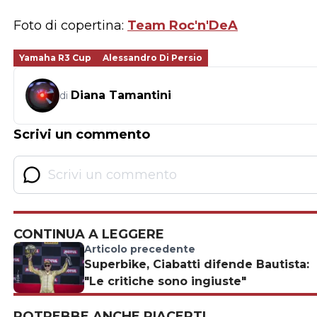
Foto di copertina:
Team Roc'n'DeA
Yamaha R3 Cup
Alessandro Di Persio
Diana Tamantini
di
Scrivi un commento
CONTINUA A LEGGERE
Articolo precedente
Superbike, Ciabatti difende Bautista:
"Le critiche sono ingiuste"
POTREBBE ANCHE PIACERTI