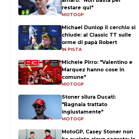
amaro: "Non basta per
restare qui"
MOTOGP
Michael Dunlop il cerchio si
chiude: al Classic TT sulle
orme di papà Robert
IN PISTA
Michele Pirro: "Valentino e
Marquez hanno cose in
comune"
MOTOGP
Stoner silura Ducati:
"Bagnaia trattato
ingiustamente"
MOTOGP
MotoGP, Casey Stoner non