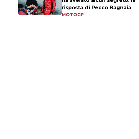
ha svelato alcun segreto: la
risposta di Pecco Bagnaia
MOTOGP