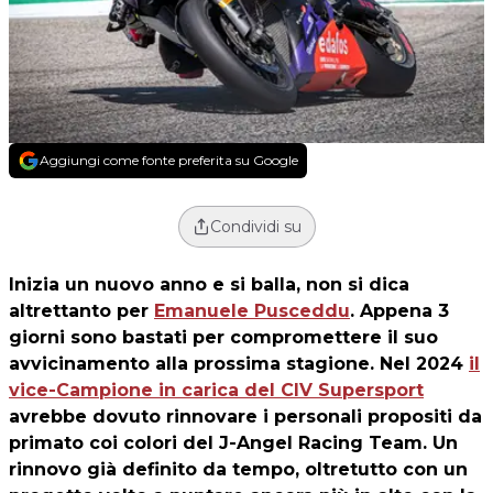
Aggiungi come fonte preferita su Google
Condividi su
Inizia un nuovo anno e si balla, non si dica
altrettanto per
Emanuele Pusceddu
. Appena 3
giorni sono bastati per compromettere il suo
avvicinamento alla prossima stagione. Nel 2024
il
vice-Campione in carica del CIV Supersport
avrebbe dovuto rinnovare i personali propositi da
primato coi colori del J-Angel Racing Team. Un
rinnovo già definito da tempo, oltretutto con un