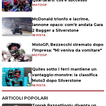
Quartararo: cos'è successo
MOTOGP
McDonald trionfo e lacrime,
Iannone opaco: com'è andata Gara
2 Bagger a Silverstone
IN PISTA
MotoGP, Bezzecchi stremato dopo
l'impresa: "Mi veniva da vomitare"
MOTOGP
Quiles sotto i ferri mantiene un
vantaggio-monstre: la classifica
Moto3 dopo Silverstone
IN PISTA
ARTICOLI POPOLARI
Toprak Razgatlioglu diventa un