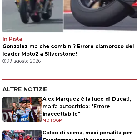
In Pista
Gonzalez ma che combini? Errore clamoroso del
leader Moto2 a Silverstone!
09 agosto 2026
ALTRE NOTIZIE
Alex Marquez è la luce di Ducati,
ma fa autocritica: "Errore
inaccettabile"
MOTOGP
Colpo di scena, maxi penalità per