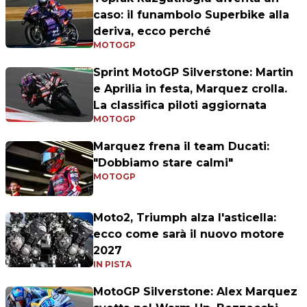
caso: il funambolo Superbike alla
deriva, ecco perché
MOTOGP
Sprint MotoGP Silverstone: Martin
e Aprilia in festa, Marquez crolla.
La classifica piloti aggiornata
MOTOGP
Marquez frena il team Ducati:
"Dobbiamo stare calmi"
MOTOGP
Moto2, Triumph alza l'asticella:
ecco come sarà il nuovo motore
2027
IN PISTA
MotoGP Silverstone: Alex Marquez