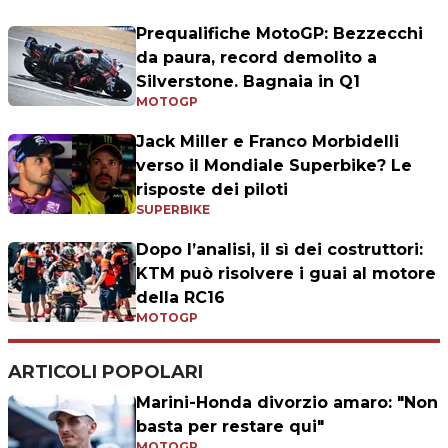
Prequalifiche MotoGP: Bezzecchi
da paura, record demolito a
Silverstone. Bagnaia in Q1
MOTOGP
Jack Miller e Franco Morbidelli
verso il Mondiale Superbike? Le
risposte dei piloti
SUPERBIKE
Dopo l’analisi, il sì dei costruttori:
KTM può risolvere i guai al motore
della RC16
MOTOGP
ARTICOLI POPOLARI
Marini-Honda divorzio amaro: "Non
basta per restare qui"
MOTOGP