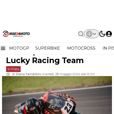
Home
In Pista
CIV Moto3, Vallelunga Amara Per Elia
CIV Moto3, Vallelunga
Bartolini E Lucky Racing Team
MOTOGP
SUPERBIKE
MOTOCROSS
IN P
amara per Elia Bartolini e
Lucky Racing Team
In Pista
di
Diana Tamantini
martedì, 28 maggio 2024 alle 12:00