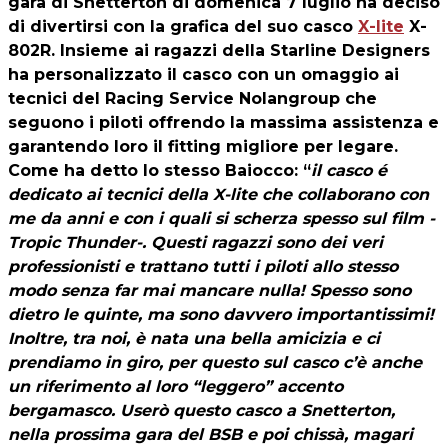
gara di Snetterton di domenica 7 luglio ha deciso
di divertirsi con la grafica del suo casco
X-lite
X-
802R. Insieme ai ragazzi della Starline Designers
ha personalizzato il casco con un omaggio ai
tecnici del Racing Service Nolangroup che
seguono i piloti offrendo la massima assistenza e
garantendo loro il fitting migliore per legare.
Come ha detto lo stesso Baiocco: “
il casco é
dedicato ai tecnici della X-lite che collaborano con
me da anni e con i quali si scherza spesso sul film -
Tropic Thunder-. Questi ragazzi sono dei veri
professionisti e trattano tutti i piloti allo stesso
modo senza far mai mancare nulla! Spesso sono
dietro le quinte, ma sono davvero importantissimi!
Inoltre, tra noi, è nata una bella amicizia e ci
prendiamo in giro, per questo sul casco c’è anche
un riferimento al loro “leggero” accento
bergamasco. Userò questo casco a Snetterton,
nella prossima gara del BSB e poi chissà, magari