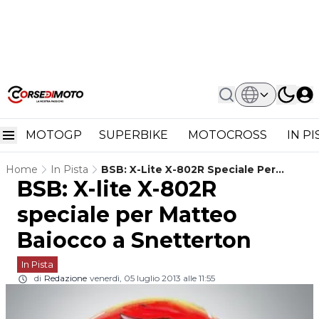
MOTOGP
SUPERBIKE
MOTOCROSS
IN P
Home
In Pista
BSB: X-Lite X-802R Speciale Per
BSB: X-lite X-802R
Matteo Baiocco A Snetterton
speciale per Matteo
Baiocco a Snetterton
In Pista
di
Redazione
venerdì, 05 luglio 2013 alle 11:55