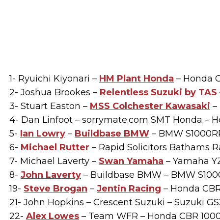
1- Ryuichi Kiyonari –
HM Plant Honda
– Honda 
2- Joshua Brookes –
Relentless Suzuki by TAS
3- Stuart Easton –
MSS Colchester Kawasaki
–
4- Dan Linfoot – sorrymate.com SMT Honda –
5-
Ian Lowry
–
Buildbase BMW
– BMW S1000R
6-
Michael Rutter
– Rapid Solicitors Bathams R
7- Michael Laverty –
Swan Yamaha
– Yamaha YZ
8-
John Laverty
– Buildbase BMW – BMW S10
19-
Steve Brogan
–
Jentin Racing
– Honda CBR
21- John Hopkins – Crescent Suzuki – Suzuki G
22-
Alex Lowes
– Team WFR – Honda CBR 1000