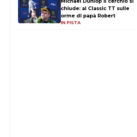
Michael Dunlop il cerchio si
chiude: al Classic TT sulle
orme di papà Robert
IN PISTA