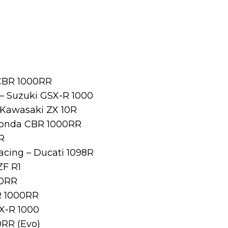
CBR 1000RR
– Suzuki GSX-R 1000
 Kawasaki ZX 10R
 Honda CBR 1000RR
R
acing – Ducati 1098R
F R1
00RR
 1000RR
SX-R 1000
RR (Evo)