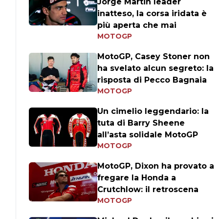
Jorge Martin leader
inatteso, la corsa iridata è
più aperta che mai
MOTOGP
MotoGP, Casey Stoner non
ha svelato alcun segreto: la
risposta di Pecco Bagnaia
MOTOGP
Un cimelio leggendario: la
tuta di Barry Sheene
all’asta solidale MotoGP
MOTOGP
MotoGP, Dixon ha provato a
fregare la Honda a
Crutchlow: il retroscena
MOTOGP