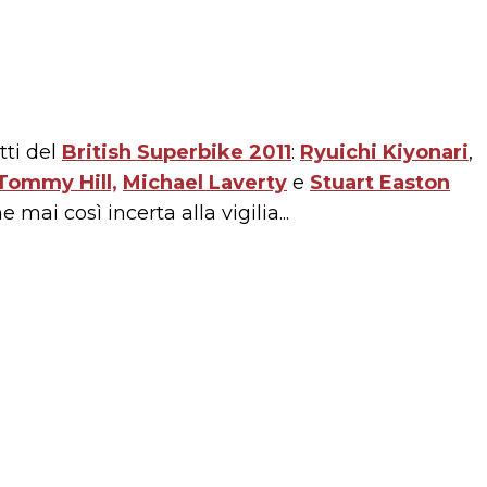
tti del
British Superbike 2011
:
Ryuichi Kiyonari
,
Tommy Hill,
Michael Laverty
e
Stuart Easton
 mai così incerta alla vigilia...