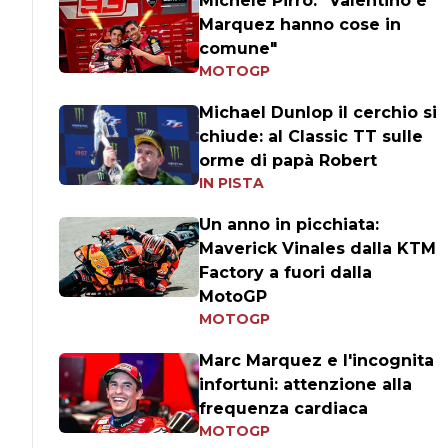
Michele Pirro: "Valentino e
Marquez hanno cose in
comune"
MOTOGP
Michael Dunlop il cerchio si
chiude: al Classic TT sulle
orme di papà Robert
IN PISTA
Un anno in picchiata:
Maverick Vinales dalla KTM
Factory a fuori dalla
MotoGP
MOTOGP
Marc Marquez e l'incognita
infortuni: attenzione alla
frequenza cardiaca
MOTOGP