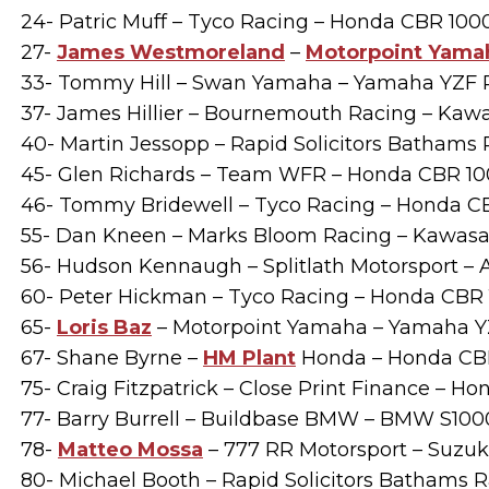
24- Patric Muff – Tyco Racing – Honda CBR 100
27-
James Westmoreland
–
Motorpoint Yama
33- Tommy Hill – Swan Yamaha – Yamaha YZF 
37- James Hillier – Bournemouth Racing – Kawa
40- Martin Jessopp – Rapid Solicitors Bathams 
45- Glen Richards – Team WFR – Honda CBR 10
46- Tommy Bridewell – Tyco Racing – Honda 
55- Dan Kneen – Marks Bloom Racing – Kawasak
56- Hudson Kennaugh – Splitlath Motorsport – A
60- Peter Hickman – Tyco Racing – Honda CBR
65-
Loris Baz
– Motorpoint Yamaha – Yamaha Y
67- Shane Byrne –
HM Plant
Honda – Honda CB
75- Craig Fitzpatrick – Close Print Finance – 
77- Barry Burrell – Buildbase BMW – BMW S100
78-
Matteo Mossa
– 777 RR Motorsport – Suzuk
80- Michael Booth – Rapid Solicitors Bathams R