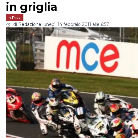
in griglia
In Pista
di
Redazione
lunedì, 14 febbraio 2011 alle 6:57