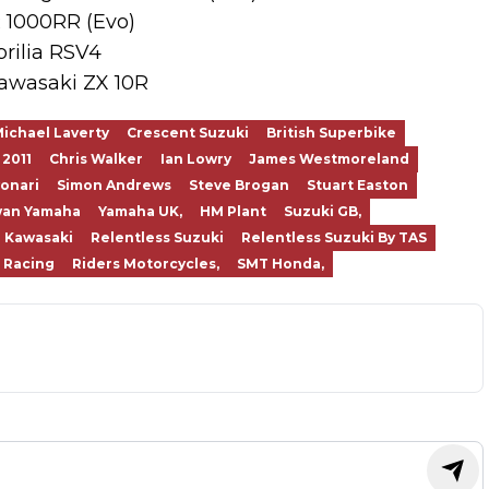
 1000RR (Evo)
prilia RSV4
Kawasaki ZX 10R
ichael Laverty
Crescent Suzuki
British Superbike
 2011
Chris Walker
Ian Lowry
James Westmoreland
yonari
Simon Andrews
Steve Brogan
Stuart Easton
an Yamaha
Yamaha UK,
HM Plant
Suzuki GB,
 Kawasaki
Relentless Suzuki
Relentless Suzuki By TAS
 Racing
Riders Motorcycles,
SMT Honda,