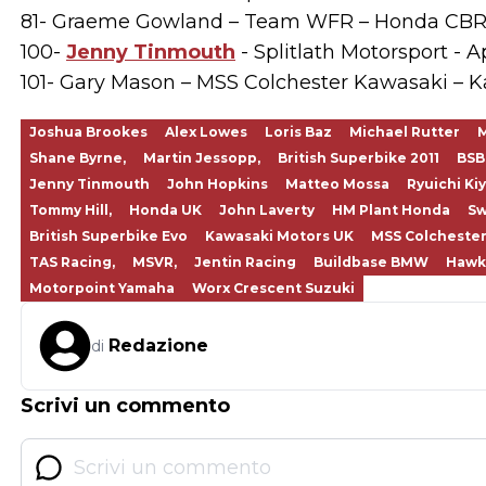
81- Graeme Gowland – Team WFR – Honda CBR
100-
Jenny Tinmouth
- Splitlath Motorsport - A
101- Gary Mason – MSS Colchester Kawasaki – 
Joshua Brookes
Alex Lowes
Loris Baz
Michael Rutter
M
Shane Byrne,
Martin Jessopp,
British Superbike 2011
BSB
Jenny Tinmouth
John Hopkins
Matteo Mossa
Ryuichi Ki
Tommy Hill,
Honda UK
John Laverty
HM Plant Honda
Sw
British Superbike Evo
Kawasaki Motors UK
MSS Colchester
TAS Racing,
MSVR,
Jentin Racing
Buildbase BMW
Hawk
Motorpoint Yamaha
Worx Crescent Suzuki
Redazione
di
Scrivi un commento