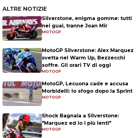
ALTRE NOTIZIE
Silverstone, enigma gomme: tutti
nei guai, tranne Joan Mir
MOTOGP
MotoGP Silverstone: Alex Marquez
svetta nel Warm Up, Bezzecchi
soffre. Gli orari TV di oggi
MOTOGP
MotoGP, Lecuona cade e accusa
Morbidelli: lo sfogo dopo la Sprint
MOTOGP
Shock Bagnaia a Silverstone:
"Marquez ed io i più lenti"
MOTOGP