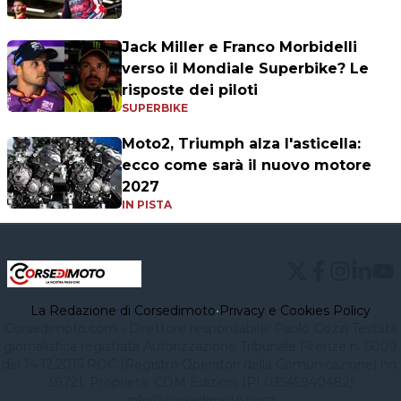
Jack Miller e Franco Morbidelli
verso il Mondiale Superbike? Le
risposte dei piloti
SUPERBIKE
Moto2, Triumph alza l'asticella:
ecco come sarà il nuovo motore
2027
IN PISTA
La Redazione di Corsedimoto
•
Privacy e Cookies Policy
Corsedimoto.com - Direttore responsabile: Paolo Gozzi Testata
giornalistica registrata Autorizzazione Tribunale Firenze n. 6009
del 14.12.2015 ROC (Registro Operatori della Comunicazione) no.
39721. Proprietà: CDM Edizioni (PI 03545940482)
info@corsedimoto.com