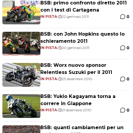
BSB: primo confronto diretto 2011
con i test di Cartagena
0
IN PISTA
•
22 gennaio 2011
BSB: con John Hopkins questo lo
schieramento 2011
0
IN PISTA
•
20 gennaio 2011
BSB: Worx nuovo sponsor
Relentless Suzuki per il 2011
0
IN PISTA
•
23 dicembre 2010
BSB: Yukio Kagayama torna a
correre in Giappone
0
IN PISTA
•
21 dicembre 2010
BSB: quanti cambiamenti per un