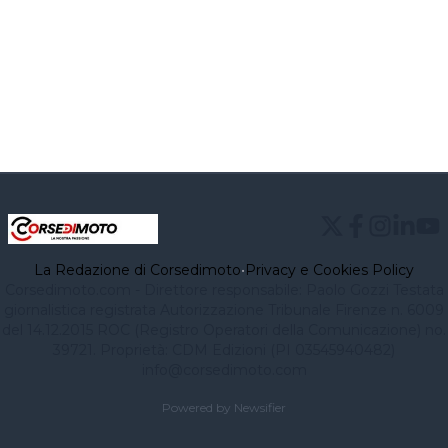
La Redazione di Corsedimoto
•
Privacy e Cookies Policy
Corsedimoto.com - Direttore responsabile: Paolo Gozzi Testata
giornalistica registrata Autorizzazione Tribunale Firenze n. 6009
del 14.12.2015 ROC (Registro Operatori della Comunicazione) no.
39721. Proprietà: CDM Edizioni (PI 03545940482)
info@corsedimoto.com
Powered by Newsifier