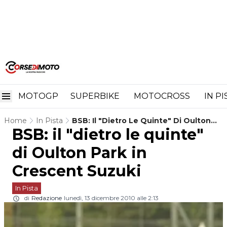
MOTOGP
SUPERBIKE
MOTOCROSS
IN P
Home
In Pista
BSB: Il "dietro Le Quinte" Di Oulton
BSB: il "dietro le quinte"
Park In Crescent Suzuki
di Oulton Park in
Crescent Suzuki
In Pista
di
Redazione
lunedì, 13 dicembre 2010 alle 2:13