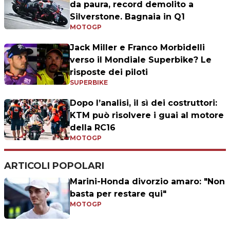
da paura, record demolito a
Silverstone. Bagnaia in Q1
MOTOGP
Jack Miller e Franco Morbidelli
verso il Mondiale Superbike? Le
risposte dei piloti
SUPERBIKE
Dopo l’analisi, il sì dei costruttori:
KTM può risolvere i guai al motore
della RC16
MOTOGP
ARTICOLI POPOLARI
Marini-Honda divorzio amaro: "Non
basta per restare qui"
MOTOGP