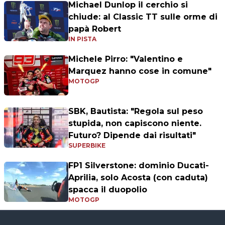
Michael Dunlop il cerchio si
chiude: al Classic TT sulle orme di
papà Robert
IN PISTA
Michele Pirro: "Valentino e
Marquez hanno cose in comune"
MOTOGP
SBK, Bautista: "Regola sul peso
stupida, non capiscono niente.
Futuro? Dipende dai risultati"
SUPERBIKE
FP1 Silverstone: dominio Ducati-
Aprilia, solo Acosta (con caduta)
spacca il duopolio
MOTOGP