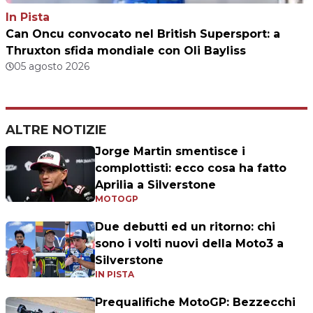
In Pista
Can Oncu convocato nel British Supersport: a
Thruxton sfida mondiale con Oli Bayliss
05 agosto 2026
ALTRE NOTIZIE
Jorge Martin smentisce i
complottisti: ecco cosa ha fatto
Aprilia a Silverstone
MOTOGP
Due debutti ed un ritorno: chi
sono i volti nuovi della Moto3 a
Silverstone
IN PISTA
Prequalifiche MotoGP: Bezzecchi