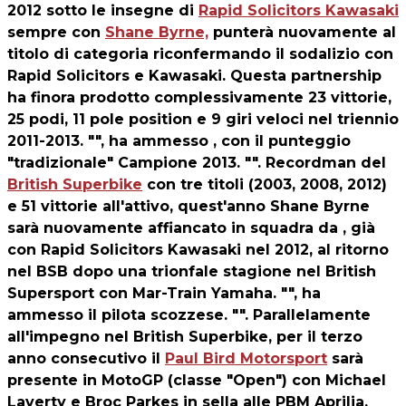
2012 sotto le insegne di
Rapid Solicitors Kawasaki
sempre con
Shane Byrne,
punterà nuovamente al
titolo di categoria riconfermando il sodalizio con
Rapid Solicitors e Kawasaki. Questa partnership
ha finora prodotto complessivamente 23 vittorie,
25 podi, 11 pole position e 9 giri veloci nel triennio
2011-2013. "", ha ammesso , con il punteggio
"tradizionale" Campione 2013. "". Recordman del
British Superbike
con tre titoli (2003, 2008, 2012)
e 51 vittorie all'attivo, quest'anno Shane Byrne
sarà nuovamente affiancato in squadra da , già
con Rapid Solicitors Kawasaki nel 2012, al ritorno
nel BSB dopo una trionfale stagione nel British
Supersport con Mar-Train Yamaha. "", ha
ammesso il pilota scozzese. "". Parallelamente
all'impegno nel British Superbike, per il terzo
anno consecutivo il
Paul Bird Motorsport
sarà
presente in MotoGP (classe "Open") con Michael
Laverty e Broc Parkes in sella alle PBM Aprilia.