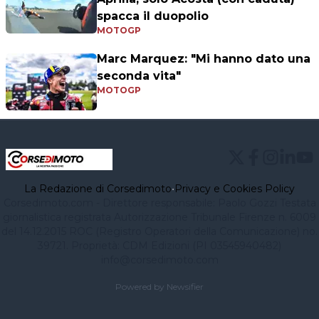
spacca il duopolio
MOTOGP
Marc Marquez: "Mi hanno dato una
seconda vita"
MOTOGP
La Redazione di Corsedimoto
•
Privacy e Cookies Policy
Corsedimoto.com - Direttore responsabile: Paolo Gozzi Testata
giornalistica registrata Autorizzazione Tribunale Firenze n. 6009
del 14.12.2015 ROC (Registro Operatori della Comunicazione) no.
39721. Proprietà: CDM Edizioni (PI 03545940482)
info@corsedimoto.com
Powered by Newsifier