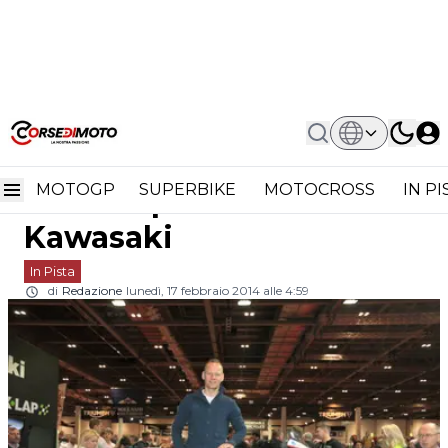
Home
In Pista
BSB: Nuovi Colori Per Il Team Rapid
BSB: nuovi colori per il
Solicitors Kawasaki
MOTOGP
SUPERBIKE
MOTOCROSS
IN P
team Rapid Solicitors
Kawasaki
In Pista
di
Redazione
lunedì, 17 febbraio 2014 alle 4:59