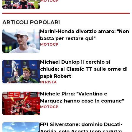
MOTOGP
ARTICOLI POPOLARI
Marini-Honda divorzio amaro: "Non
basta per restare qui"
MOTOGP
Michael Dunlop il cerchio si
chiude: al Classic TT sulle orme di
papà Robert
IN PISTA
Michele Pirro: "Valentino e
Marquez hanno cose in comune"
MOTOGP
FP1 Silverstone: dominio Ducati-
Aprilia, solo Acosta (con caduta)