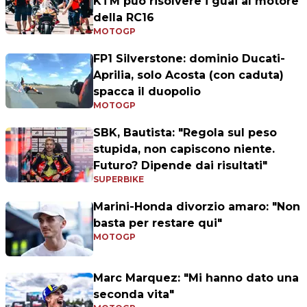
KTM può risolvere i guai al motore
della RC16
MOTOGP
FP1 Silverstone: dominio Ducati-
Aprilia, solo Acosta (con caduta)
spacca il duopolio
MOTOGP
SBK, Bautista: "Regola sul peso
stupida, non capiscono niente.
Futuro? Dipende dai risultati"
SUPERBIKE
Marini-Honda divorzio amaro: "Non
basta per restare qui"
MOTOGP
Marc Marquez: "Mi hanno dato una
seconda vita"