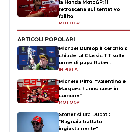
la Honda MotoGP: il
retroscena sul tentativo
fallito
MOTOGP
ARTICOLI POPOLARI
Michael Dunlop il cerchio si
chiude: al Classic TT sulle
orme di papà Robert
IN PISTA
Michele Pirro: "Valentino e
Marquez hanno cose in
comune"
MOTOGP
Stoner silura Ducati:
"Bagnaia trattato
ingiustamente"