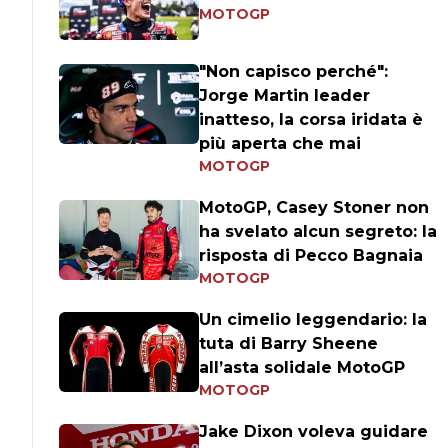
MOTOGP
"Non capisco perché":
Jorge Martin leader
inatteso, la corsa iridata è
più aperta che mai
MOTOGP
MotoGP, Casey Stoner non
ha svelato alcun segreto: la
risposta di Pecco Bagnaia
MOTOGP
Un cimelio leggendario: la
tuta di Barry Sheene
all’asta solidale MotoGP
MOTOGP
Jake Dixon voleva guidare