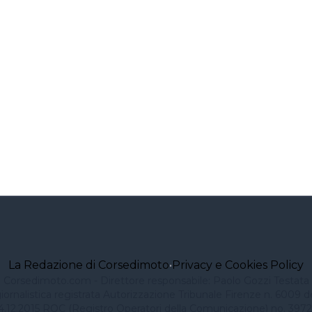
La Redazione di Corsedimoto
•
Privacy e Cookies Policy
Corsedimoto.com - Direttore responsabile: Paolo Gozzi Testata
iornalistica registrata Autorizzazione Tribunale Firenze n. 6009 d
4.12.2015 ROC (Registro Operatori della Comunicazione) no. 3972