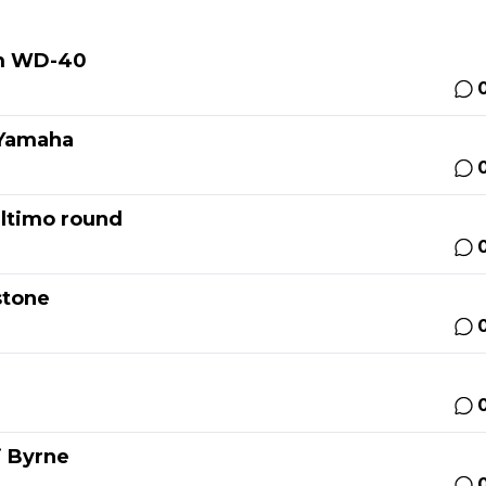
am WD-40
 Yamaha
ultimo round
stone
i Byrne