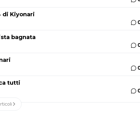
 di Kiyonari
ista bagnata
nari
a tutti
rticoli