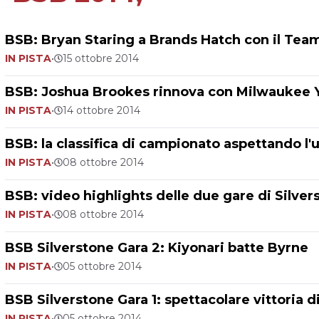
BSB: Bryan Staring a Brands Hatch con il Te
IN PISTA
•
15 ottobre 2014
BSB: Joshua Brookes rinnova con Milwaukee
IN PISTA
•
14 ottobre 2014
BSB: la classifica di campionato aspettando l'
IN PISTA
•
08 ottobre 2014
BSB: video highlights delle due gare di Silver
IN PISTA
•
08 ottobre 2014
BSB Silverstone Gara 2: Kiyonari batte Byrne
IN PISTA
•
05 ottobre 2014
BSB Silverstone Gara 1: spettacolare vittoria d
IN PISTA
•
05 ottobre 2014