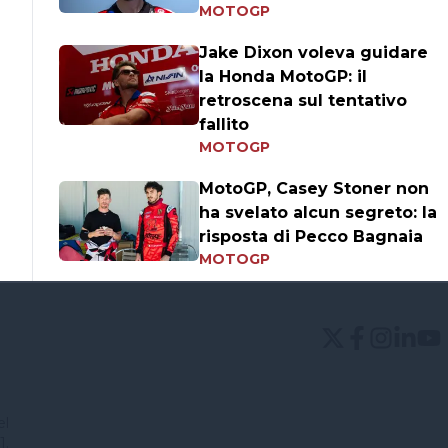
MOTOGP
Jake Dixon voleva guidare
la Honda MotoGP: il
retroscena sul tentativo
fallito
MOTOGP
MotoGP, Casey Stoner non
ha svelato alcun segreto: la
risposta di Pecco Bagnaia
MOTOGP
el
1.