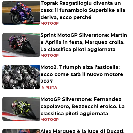
Toprak Razgatlioglu diventa un
caso: il funambolo Superbike alla
deriva, ecco perché
MOTOGP
Sprint MotoGP Silverstone: Martin
e Aprilia in festa, Marquez crolla.
La classifica piloti aggiornata
MOTOGP
Moto2, Triumph alza l'asticella:
ecco come sarà il nuovo motore
2027
IN PISTA
MotoGP Silverstone: Fernandez
capolavoro, Bezzecchi eroico. La
classifica piloti aggiornata
MOTOGP
Alex Marquez è la luce di Ducati,