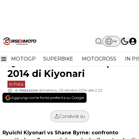
Home
In Pista
BSB Silverstone Qualifiche: Seconda
BSB Silverstone
Pole 2014 Di Kiyonari
MOTOGP
SUPERBIKE
MOTOCROSS
IN P
Qualifiche: seconda pole
2014 di Kiyonari
In Pista
di
Redazione
domenica, 05 ottobre 2014 alle 2:22
Aggiungi come fonte preferita su Google
Condividi su
Ryuichi Kiyonari vs Shane Byrne: confronto