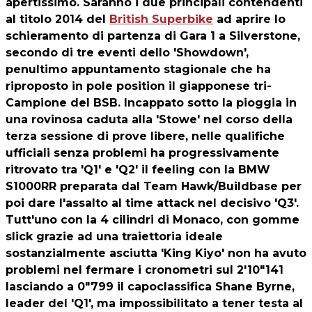
apertissimo. Saranno i due principali contendenti
al titolo 2014 del
British Superbike
ad aprire lo
schieramento di partenza di Gara 1 a Silverstone,
secondo di tre eventi dello 'Showdown',
penultimo appuntamento stagionale che ha
riproposto in pole position il giapponese tri-
Campione del BSB. Incappato sotto la pioggia in
una rovinosa caduta alla 'Stowe' nel corso della
terza sessione di prove libere, nelle qualifiche
ufficiali senza problemi ha progressivamente
ritrovato tra 'Q1' e 'Q2' il feeling con la BMW
S1000RR preparata dal Team Hawk/Buildbase per
poi dare l'assalto al time attack nel decisivo 'Q3'.
Tutt'uno con la 4 cilindri di Monaco, con gomme
slick grazie ad una traiettoria ideale
sostanzialmente asciutta 'King Kiyo' non ha avuto
problemi nel fermare i cronometri sul 2'10"141
lasciando a 0"799 il capoclassifica Shane Byrne,
leader del 'Q1', ma impossibilitato a tener testa al