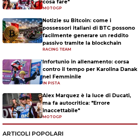
cosa fare"
MOTOGP
Notizie su Bitcoin: come i
possessori italiani di BTC possono
facilmente generare un reddito
passivo tramite la blockchain
RACING TEAM
Infortunio in allenamento: corsa
contro il tempo per Karolina Danak
nel Femminile
IN PISTA
Alex Marquez è la luce di Ducati,
ma fa autocritica: "Errore
inaccettabile"
MOTOGP
ARTICOLI POPOLARI