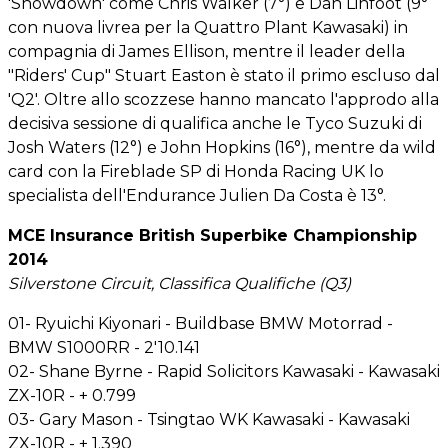
'Showdown' come Chris Walker (7°) e Dan Linfoot (9°
con nuova livrea per la Quattro Plant Kawasaki) in
compagnia di James Ellison, mentre il leader della
"Riders' Cup" Stuart Easton è stato il primo escluso dal
'Q2'. Oltre allo scozzese hanno mancato l'approdo alla
decisiva sessione di qualifica anche le Tyco Suzuki di
Josh Waters (12°) e John Hopkins (16°), mentre da wild
card con la Fireblade SP di Honda Racing UK lo
specialista dell'Endurance Julien Da Costa è 13°.
MCE Insurance British Superbike Championship
2014
Silverstone Circuit, Classifica Qualifiche (Q3)
01- Ryuichi Kiyonari - Buildbase BMW Motorrad -
BMW S1000RR - 2'10.141
02- Shane Byrne - Rapid Solicitors Kawasaki - Kawasaki
ZX-10R - + 0.799
03- Gary Mason - Tsingtao WK Kawasaki - Kawasaki
ZX-10R - + 1.390