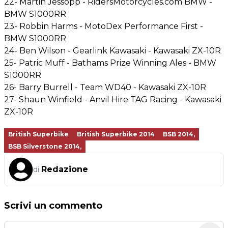
22- Martin Jessopp - RidersMotorcycles.com BMW -
BMW S1000RR
23- Robbin Harms - MotoDex Performance First -
BMW S1000RR
24- Ben Wilson - Gearlink Kawasaki - Kawasaki ZX-10R
25- Patric Muff - Bathams Prize Winning Ales - BMW
S1000RR
26- Barry Burrell - Team WD40 - Kawasaki ZX-10R
27- Shaun Winfield - Anvil Hire TAG Racing - Kawasaki
ZX-10R
British Superbike
British Superbike 2014
BSB 2014,
BSB Silverstone 2014,
Redazione
di
Scrivi un commento