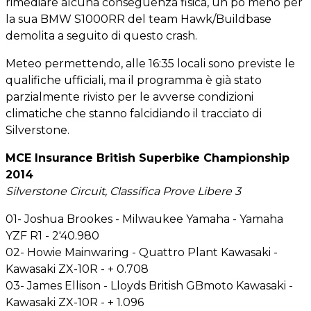
rimediare alcuna conseguenza fisica, un pò meno per
la sua BMW S1000RR del team Hawk/Buildbase
demolita a seguito di questo crash.
Meteo permettendo, alle 16:35 locali sono previste le
qualifiche ufficiali, ma il programma è già stato
parzialmente rivisto per le avverse condizioni
climatiche che stanno falcidiando il tracciato di
Silverstone.
MCE Insurance British Superbike Championship
2014
Silverstone Circuit, Classifica Prove Libere 3
01- Joshua Brookes - Milwaukee Yamaha - Yamaha
YZF R1 - 2'40.980
02- Howie Mainwaring - Quattro Plant Kawasaki -
Kawasaki ZX-10R - + 0.708
03- James Ellison - Lloyds British GBmoto Kawasaki -
Kawasaki ZX-10R - + 1.096