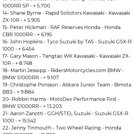
1000RR SP - + 5.700
14- Shane Byrne - Rapid Solicitors Kawasaki - Kawasaki
ZX-10R - + 5.905
15- Peter Hickman - RAF Reserves Honda - Honda
CBR 1000RR - + 6.195
16- John Hopkins - Tyco Suzuki by TAS - Suzuki GSX-R
1000 - + 6.454
17- Gary Mason - Tsingtao WK Kawasaki - Kawasaki ZX-
10R - + 8.768
18- Martin Jessopp - RidersMotorcycles.com BMW -
BMW S1000RR - + 9.107
19- Christophe Ponsson - Alstare Junior Team - Bimota
BB3 - + 9.884
20- Robbin Harms - MotoDex Performance First -
BMW S1000RR - + 13.203
21- Aaron Zanotti - GGH/STEL Suzuki - Suzuki GSX-R
1000 - + 15.542
22- Jenny Tinmouth - Two Wheel Racing - Honda