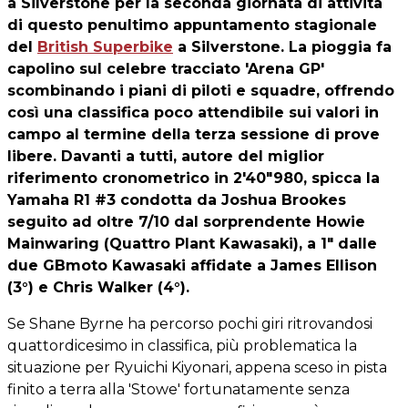
a Silverstone per la seconda giornata di attività
di questo penultimo appuntamento stagionale
del
British Superbike
a Silverstone. La pioggia fa
capolino sul celebre tracciato 'Arena GP'
scombinando i piani di piloti e squadre, offrendo
così una classifica poco attendibile sui valori in
campo al termine della terza sessione di prove
libere. Davanti a tutti, autore del miglior
riferimento cronometrico in 2'40"980, spicca la
Yamaha R1 #3 condotta da
Joshua Brookes
seguito ad oltre 7/10 dal sorprendente Howie
Mainwaring (Quattro Plant Kawasaki), a 1" dalle
due GBmoto Kawasaki affidate a James Ellison
(3°) e Chris Walker (4°).
Se Shane Byrne ha percorso pochi giri ritrovandosi
quattordicesimo in classifica, più problematica la
situazione per Ryuichi Kiyonari, appena sceso in pista
finito a terra alla 'Stowe' fortunatamente senza