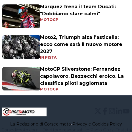
Marquez frena il team Ducati:
"Dobbiamo stare calmi"
MOTOGP
Moto2, Triumph alza l'asticella:
ecco come sarà il nuovo motore
2027
IN PISTA
MotoGP Silverstone: Fernandez
capolavoro, Bezzecchi eroico. La
classifica piloti aggiornata
MOTOGP
La Redazione di Corsedimoto
•
Privacy e Cookies Policy
Corsedimoto.com - Direttore responsabile: Paolo Gozzi Testata