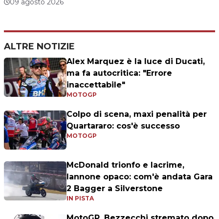
09 agosto 2026
ALTRE NOTIZIE
Alex Marquez è la luce di Ducati,
ma fa autocritica: "Errore
inaccettabile"
MOTOGP
Colpo di scena, maxi penalità per
Quartararo: cos'è successo
MOTOGP
McDonald trionfo e lacrime,
Iannone opaco: com'è andata Gara
2 Bagger a Silverstone
IN PISTA
MotoGP, Bezzecchi stremato dopo