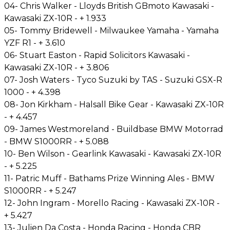
04- Chris Walker - Lloyds British GBmoto Kawasaki -
Kawasaki ZX-10R - + 1.933
05- Tommy Bridewell - Milwaukee Yamaha - Yamaha
YZF R1 - + 3.610
06- Stuart Easton - Rapid Solicitors Kawasaki -
Kawasaki ZX-10R - + 3.806
07- Josh Waters - Tyco Suzuki by TAS - Suzuki GSX-R
1000 - + 4.398
08- Jon Kirkham - Halsall Bike Gear - Kawasaki ZX-10R
- + 4.457
09- James Westmoreland - Buildbase BMW Motorrad
- BMW S1000RR - + 5.088
10- Ben Wilson - Gearlink Kawasaki - Kawasaki ZX-10R
- + 5.225
11- Patric Muff - Bathams Prize Winning Ales - BMW
S1000RR - + 5.247
12- John Ingram - Morello Racing - Kawasaki ZX-10R -
+ 5.427
13- Julien Da Costa - Honda Racing - Honda CBR