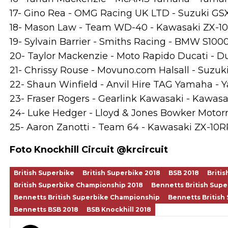
17- Gino Rea - OMG Racing UK LTD - Suzuki GSX
18- Mason Law - Team WD-40 - Kawasaki ZX-10R
19- Sylvain Barrier - Smiths Racing - BMW S1000
20- Taylor Mackenzie - Moto Rapido Ducati - Duc
21- Chrissy Rouse - Movuno.com Halsall - Suzuki
22- Shaun Winfield - Anvil Hire TAG Yamaha - Y
23- Fraser Rogers - Gearlink Kawasaki - Kawasak
24- Luke Hedger - Lloyd & Jones Bowker Motor
25- Aaron Zanotti - Team 64 - Kawasaki ZX-10RR
Foto Knockhill Circuit @krcircuit
British Superbike
British Superbike 2018
BSB 2018
Briti
British Superbike Championship 2018
Bennetts British Supe
Bennetts British Superbike Championship
Bennetts British
Bennetts BSB 2018
BSB Knockhill 2018