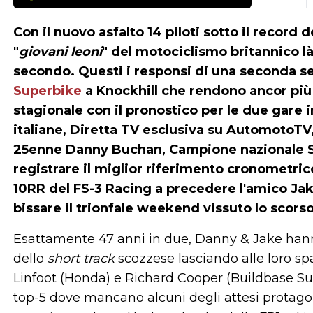
Con il nuovo asfalto 14 piloti sotto il record d
"
giovani leoni
" del motociclismo britannico là 
secondo. Questi i responsi di una seconda s
Superbike
a Knockhill che rendono ancor più
stagionale con il pronostico per le due gare
italiane, Diretta TV esclusiva su AutomotoTV
25enne
Danny Buchan
, Campione nazionale S
registrare il miglior riferimento cronometrico
10RR del FS-3 Racing a precedere l'amico Jak
bissare il trionfale weekend vissuto lo scors
Esattamente 47 anni in due, Danny & Jake hanno
dello
short track
scozzese lasciando alle loro s
Linfoot (Honda) e Richard Cooper (Buildbase Su
top-5 dove mancano alcuni degli attesi protagonist