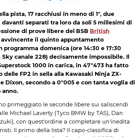
ella pista, 17 racchiusi in meno di 1", due
davanti separati tra loro da soli 5 millesimi di
essione di prove libere del BSB
British
 avvincente il quinto appuntamento
 in programma domenica (ore 14:30 e 17:30
, Sky canale 228) decisamente impossibile. Il
uperstock 1000 in carica, in 47"473 ha fatto
 delle FP2 in sella alla Kawasaki Ninja ZX-
e Dixon, secondo a 0"005 e con tanta voglia di
o anno.
 primeggiato le seconde libere sui saliscendi
palle Michael Laverty (Tyco BMW by TAS), Dan
zuki), con quest'ordine a completare un'inedita
i. Il primo della lista? Il capo-classifica di