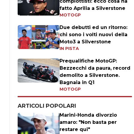
complottisti: ecco cosa ha
fatto Aprilia a Silverstone
MOTOGP
Due debutti ed un ritorno:
chi sono i volti nuovi della
Moto3 a Silverstone
IN PISTA
Prequalifiche MotoGP:
Bezzecchi da paura, record
demolito a Silverstone.
Bagnaia in Q1
MOTOGP
ARTICOLI POPOLARI
Marini-Honda divorzio
amaro: "Non basta per
restare qui"