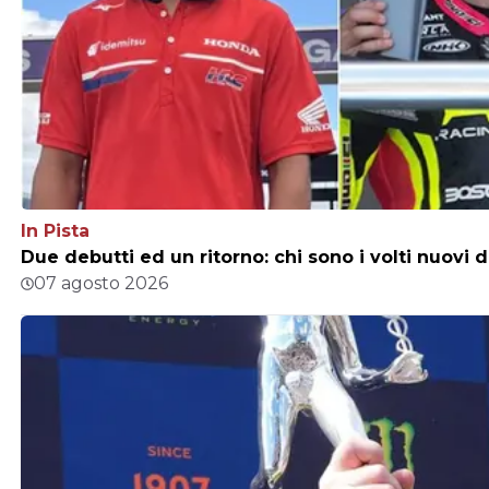
In Pista
Due debutti ed un ritorno: chi sono i volti nuovi 
07 agosto 2026