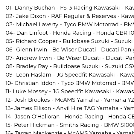
01- Danny Buchan - FS-3 Racing Kawasaki - Ka
02- Jake Dixon - RAF Regular & Reserves - Kaw
03- Michael Laverty - Tyco BMW Motorrad - BM
04- Dan Linfoot - Honda Racing - Honda CBR 10
05- Richard Cooper - Buildbase Suzuki - Suzuki 
06- Glenn Irwin - Be Wiser Ducati - Ducati Panig
07- Andrew Irwin - Be Wiser Ducati - Ducati Pan
08- Bradley Ray - Buildbase Suzuki - Suzuki GSX
09- Leon Haslam - JG Speedfit Kawasaki - Kawa
10- Christian Iddon - Tyco BMW Motorrad - BM
11- Luke Mossey - JG Speedfit Kawasaki - Kawas
12- Josh Brookes - McAMS Yamaha - Yamaha YZF
13- James Ellison - Anvil Hire TAG Yamaha - Yam
14- Jason O'Halloran - Honda Racing - Honda C
15- Peter Hickman - Smiths Racing - BMW S100
16- Tarran Mackenzie - McAMS Yamaha - Yamaha