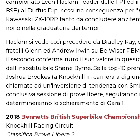
campionato Leon Haslam, leader delle FP1 ed in
BSB) al Duffus Dip: nessuna conseguenza per "
Kawasaki ZX-10RR tanto da concludere anzitemp
nono nella graduatoria dei tempi.
Haslam si vede così precedere da Bradley Ray, o
fratelli Glenn ed Andrew Irwin su Be Wiser PBM D
il secondo conferma tutto il suo valore in ques
dell'insostituibile Shane Byrne. Se la top-10 prem
Joshua Brookes (a Knockhill in carriera a digiun
chiamato ad un'inversione di tendenza con Sm
conclusiva sessione di prove libere, seguiranno n
determineranno lo schieramento di Gara 1.
2018
Bennetts British Superbike Championsh
Knockhill Racing Circuit
Classifica Prove Libere 2