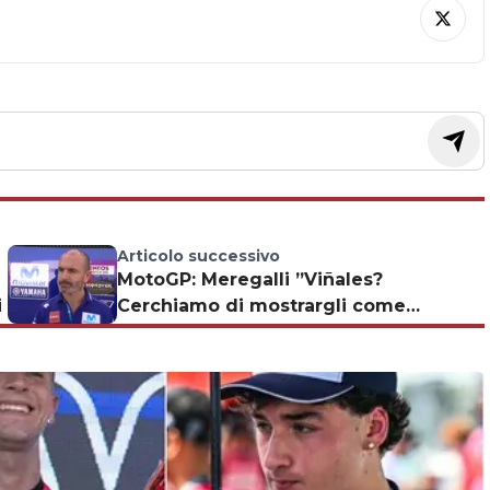
Articolo successivo
MotoGP: Meregalli ”Viñales?
i
Cerchiamo di mostrargli come
affrontare ogni situazione”