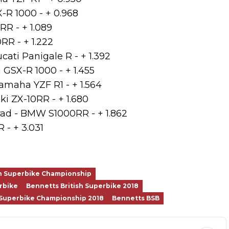
-R 1000 - + 0.968
R - + 1.089
RR - + 1.222
ati Panigale R - + 1.392
 GSX-R 1000 - + 1.455
amaha YZF R1 - + 1.564
i ZX-10RR - + 1.680
rad - BMW S1000RR - + 1.862
 - + 3.031
sh Superbike Championship
rbike
Bennetts British Superbike 2018
 Superbike Championship 2018
Bennetts BSB