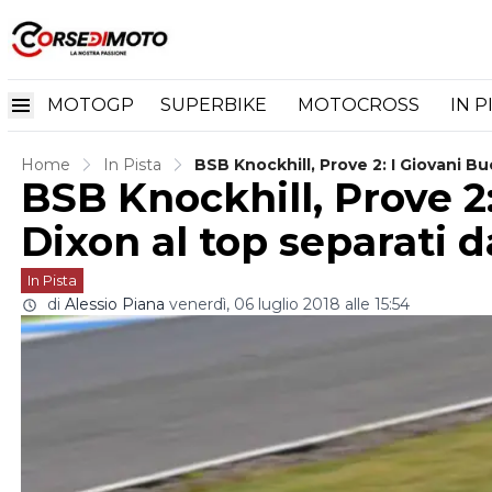
MOTOGP
SUPERBIKE
MOTOCROSS
IN P
Home
In Pista
BSB Knockhill, Prove 2: I Giovani B
BSB Knockhill, Prove 2
Dixon al top separati 
In Pista
di
Alessio Piana
venerdì, 06 luglio 2018 alle 15:54