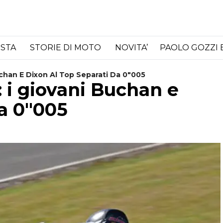
ISTA
STORIE DI MOTO
NOVITA’
PAOLO GOZZI 
uchan E Dixon Al Top Separati Da 0"005
: i giovani Buchan e
da 0"005