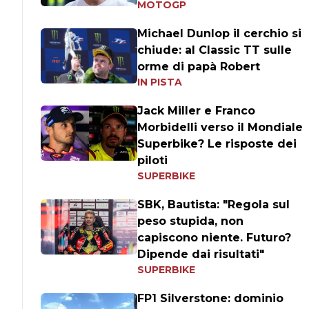
MOTOGP
Michael Dunlop il cerchio si
chiude: al Classic TT sulle
orme di papà Robert
IN PISTA
Jack Miller e Franco
Morbidelli verso il Mondiale
Superbike? Le risposte dei
piloti
SUPERBIKE
SBK, Bautista: "Regola sul
peso stupida, non
capiscono niente. Futuro?
Dipende dai risultati"
SUPERBIKE
FP1 Silverstone: dominio