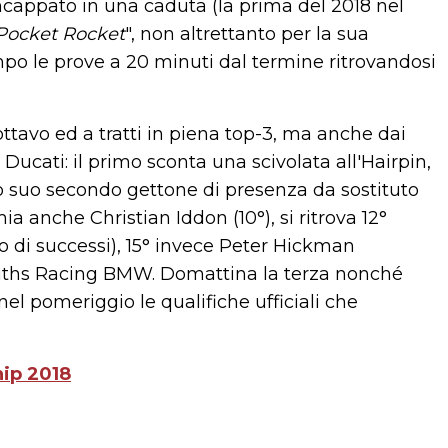
cappato in una caduta (la prima del 2018 nel
Pocket Rocket
", non altrettanto per la sua
o le prove a 20 minuti dal termine ritrovandosi
ttavo ed a tratti in piena top-3, ma anche dai
ucati: il primo sconta una scivolata all'Hairpin,
to suo secondo gettone di presenza da sostituto
ia anche Christian Iddon (10°), si ritrova 12°
o di successi), 15° invece Peter Hickman
iths Racing BMW. Domattina la terza nonché
el pomeriggio le qualifiche ufficiali che
ip 2018