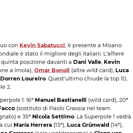
equo con
Kevin Sabatucci
, è presente a Misano
ale è stato il migliore degli italiani. L'alfiere
 quinta posizione davanti a
Dani Valle
,
Kevin
one a Imola),
Omar Bonoli
(altra wild card),
Luca
e
Dorren Loureiro
. Quest'ultimo chiude la top 10,
le 2.
uperpole 1: 16°
Manuel Bastianelli
(wild card), 20°
Facco
(sostituto di Paolo Grassia nel team
gnato) e 35°
Nicola Settimo
. La Superpole 1 vedrà
a cui
María Herrera
(13°),
Luca Grünwald
(14°),