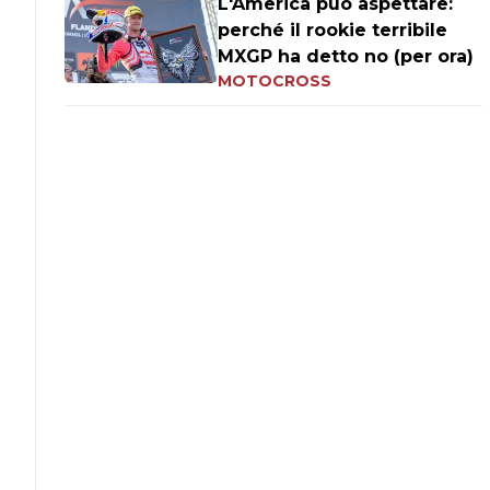
L'America può aspettare:
perché il rookie terribile
MXGP ha detto no (per ora)
MOTOCROSS