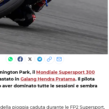
nington Park, il
Mondiale Supersport 300
astato in
Galang Hendra Pratama
. Il pilota
o aver dominato tutte le sessioni e sembra
della pioggia caduta durante le FP2 Supersport,