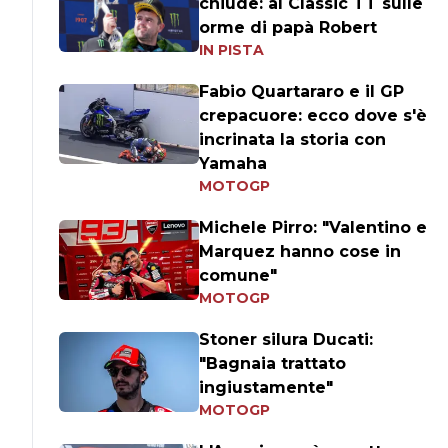
chiude: al Classic TT sulle
orme di papà Robert
IN PISTA
Fabio Quartararo e il GP
crepacuore: ecco dove s'è
incrinata la storia con
Yamaha
MOTOGP
Michele Pirro: "Valentino e
Marquez hanno cose in
comune"
MOTOGP
Stoner silura Ducati:
"Bagnaia trattato
ingiustamente"
MOTOGP