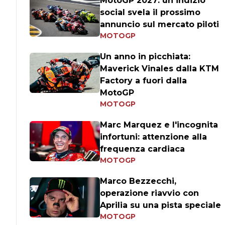
MotoGP 2027: un indizio
social svela il prossimo
annuncio sul mercato piloti
MOTOGP
Un anno in picchiata:
Maverick Vinales dalla KTM
Factory a fuori dalla
MotoGP
MOTOGP
Marc Marquez e l'incognita
infortuni: attenzione alla
frequenza cardiaca
MOTOGP
Marco Bezzecchi,
operazione riavvio con
Aprilia su una pista speciale
MOTOGP