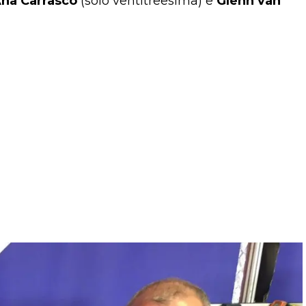
na Carrasco
(solo ventitreesima) e
Glenn van