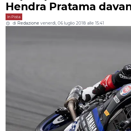
Hendra Pratama davant
In Pista
di
Redazione
venerdì, 06 luglio 2018 alle 15:41