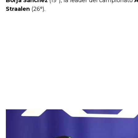
Borja Sánchez
(19°), la leader del campionato
A
Straalen
(26°).