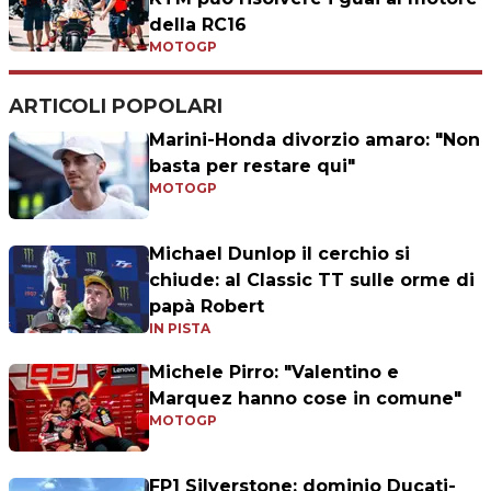
della RC16
MOTOGP
ARTICOLI POPOLARI
Marini-Honda divorzio amaro: "Non
basta per restare qui"
MOTOGP
Michael Dunlop il cerchio si
chiude: al Classic TT sulle orme di
papà Robert
IN PISTA
Michele Pirro: "Valentino e
Marquez hanno cose in comune"
MOTOGP
FP1 Silverstone: dominio Ducati-