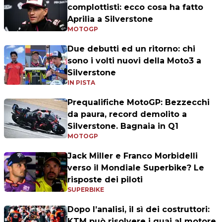
complottisti: ecco cosa ha fatto
Aprilia a Silverstone
MOTOGP
Due debutti ed un ritorno: chi
sono i volti nuovi della Moto3 a
Silverstone
IN PISTA
Prequalifiche MotoGP: Bezzecchi
da paura, record demolito a
Silverstone. Bagnaia in Q1
MOTOGP
Jack Miller e Franco Morbidelli
verso il Mondiale Superbike? Le
risposte dei piloti
SUPERBIKE
Dopo l’analisi, il sì dei costruttori:
KTM può risolvere i guai al motore