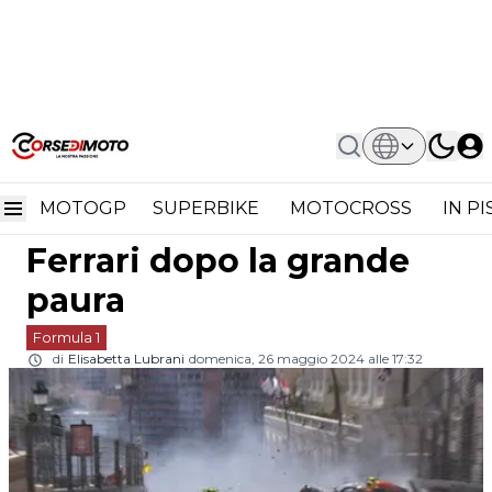
Home
Formula 1
Formula 1 Monaco: Leclerc Sbanca
Formula 1 Monaco:
Con Ferrari Dopo La Grande Paura
MOTOGP
SUPERBIKE
MOTOCROSS
IN P
Leclerc sbanca con
Ferrari dopo la grande
paura
Formula 1
di
Elisabetta Lubrani
domenica, 26 maggio 2024 alle 17:32