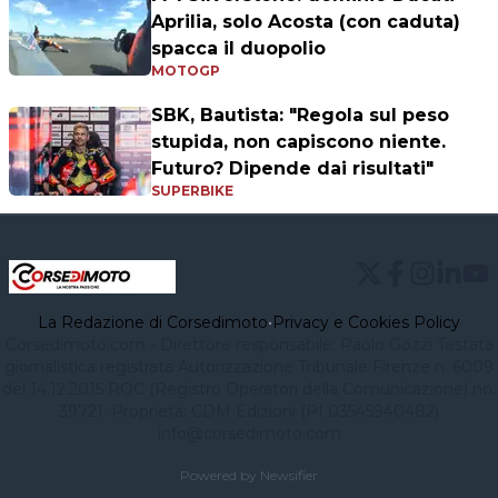
Aprilia, solo Acosta (con caduta)
spacca il duopolio
MOTOGP
SBK, Bautista: "Regola sul peso
stupida, non capiscono niente.
Futuro? Dipende dai risultati"
SUPERBIKE
La Redazione di Corsedimoto
•
Privacy e Cookies Policy
Corsedimoto.com - Direttore responsabile: Paolo Gozzi Testata
giornalistica registrata Autorizzazione Tribunale Firenze n. 6009
del 14.12.2015 ROC (Registro Operatori della Comunicazione) no.
39721. Proprietà: CDM Edizioni (PI 03545940482)
info@corsedimoto.com
Powered by Newsifier