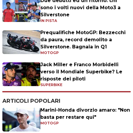
Due debutti ed un ritorno: chi
sono i volti nuovi della Moto3 a
Silverstone
IN PISTA
Prequalifiche MotoGP: Bezzecchi
da paura, record demolito a
Silverstone. Bagnaia in Q1
MOTOGP
Jack Miller e Franco Morbidelli
verso il Mondiale Superbike? Le
risposte dei piloti
SUPERBIKE
ARTICOLI POPOLARI
Marini-Honda divorzio amaro: "Non
basta per restare qui"
MOTOGP