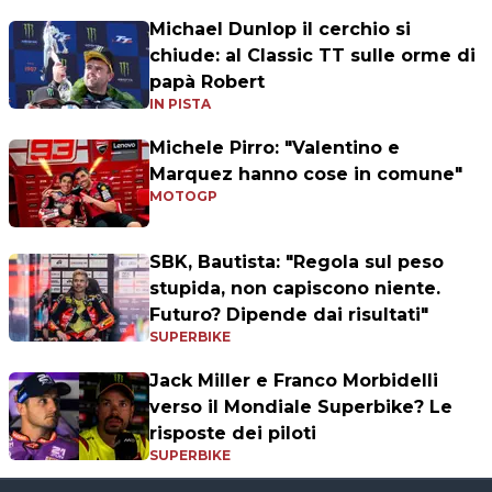
Michael Dunlop il cerchio si
chiude: al Classic TT sulle orme di
papà Robert
IN PISTA
Michele Pirro: "Valentino e
Marquez hanno cose in comune"
MOTOGP
SBK, Bautista: "Regola sul peso
stupida, non capiscono niente.
Futuro? Dipende dai risultati"
SUPERBIKE
Jack Miller e Franco Morbidelli
verso il Mondiale Superbike? Le
risposte dei piloti
SUPERBIKE