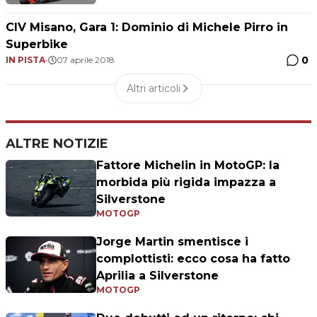
CIV Misano, Gara 1: Dominio di Michele Pirro in
Superbike
0
IN PISTA
•
07 aprile 2018
Altri articoli
ALTRE NOTIZIE
Fattore Michelin in MotoGP: la
morbida più rigida impazza a
Silverstone
MOTOGP
Jorge Martin smentisce i
complottisti: ecco cosa ha fatto
Aprilia a Silverstone
MOTOGP