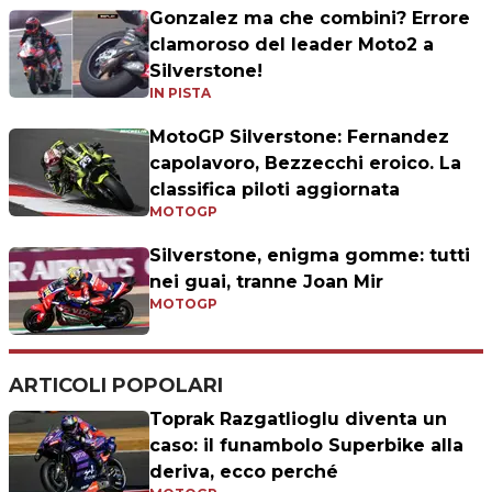
Gonzalez ma che combini? Errore
clamoroso del leader Moto2 a
Silverstone!
IN PISTA
MotoGP Silverstone: Fernandez
capolavoro, Bezzecchi eroico. La
classifica piloti aggiornata
MOTOGP
Silverstone, enigma gomme: tutti
nei guai, tranne Joan Mir
MOTOGP
ARTICOLI POPOLARI
Toprak Razgatlioglu diventa un
caso: il funambolo Superbike alla
deriva, ecco perché