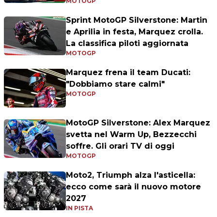
MOTOGP
Sprint MotoGP Silverstone: Martin
e Aprilia in festa, Marquez crolla.
La classifica piloti aggiornata
MOTOGP
Marquez frena il team Ducati:
"Dobbiamo stare calmi"
MOTOGP
MotoGP Silverstone: Alex Marquez
svetta nel Warm Up, Bezzecchi
soffre. Gli orari TV di oggi
MOTOGP
Moto2, Triumph alza l'asticella:
ecco come sarà il nuovo motore
2027
IN PISTA