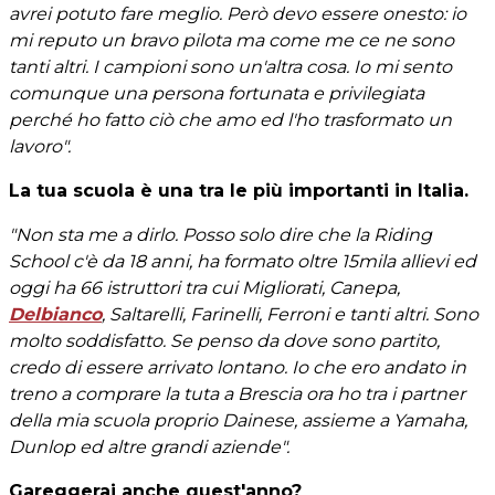
avrei potuto fare meglio. Però devo essere onesto: io
mi reputo un bravo pilota ma come me ce ne sono
tanti altri. I campioni sono un'altra cosa. Io mi sento
comunque una persona fortunata e privilegiata
perché ho fatto ciò che amo ed l'ho trasformato un
lavoro".
La tua scuola è una tra le più importanti in Italia.
"Non sta me a dirlo. Posso solo dire che la Riding
School c'è da 18 anni, ha formato oltre 15mila allievi ed
oggi ha 66 istruttori tra cui Migliorati, Canepa,
Delbianco
, Saltarelli, Farinelli, Ferroni e tanti altri. Sono
molto soddisfatto. Se penso da dove sono partito,
credo di essere arrivato lontano. Io che ero andato in
treno a comprare la tuta a Brescia ora ho tra i partner
della mia scuola proprio Dainese, assieme a Yamaha,
Dunlop ed altre grandi aziende".
Gareggerai anche quest'anno?