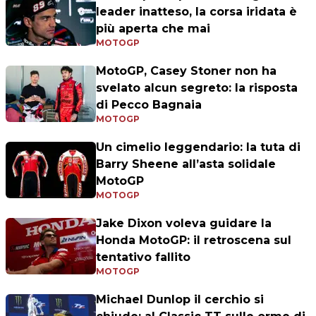
leader inatteso, la corsa iridata è
più aperta che mai
MOTOGP
MotoGP, Casey Stoner non ha
svelato alcun segreto: la risposta
di Pecco Bagnaia
MOTOGP
Un cimelio leggendario: la tuta di
Barry Sheene all’asta solidale
MotoGP
MOTOGP
Jake Dixon voleva guidare la
Honda MotoGP: il retroscena sul
tentativo fallito
MOTOGP
Michael Dunlop il cerchio si