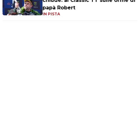
chiude: al Classic TT sulle orme di
papà Robert
IN PISTA