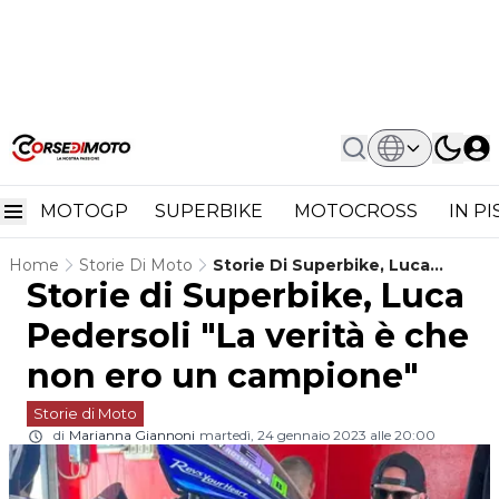
MOTOGP
SUPERBIKE
MOTOCROSS
IN P
Home
Storie Di Moto
Storie Di Superbike, Luca
Storie di Superbike, Luca
Pedersoli "La Verità È Che Non
Ero Un Campione"
Pedersoli "La verità è che
non ero un campione"
Storie di Moto
di
Marianna Giannoni
martedì, 24 gennaio 2023 alle 20:00