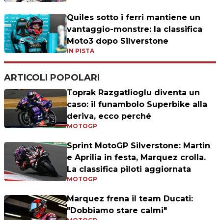
Quiles sotto i ferri mantiene un
vantaggio-monstre: la classifica
Moto3 dopo Silverstone
IN PISTA
ARTICOLI POPOLARI
Toprak Razgatlioglu diventa un
caso: il funambolo Superbike alla
deriva, ecco perché
MOTOGP
Sprint MotoGP Silverstone: Martin
e Aprilia in festa, Marquez crolla.
La classifica piloti aggiornata
MOTOGP
Marquez frena il team Ducati:
"Dobbiamo stare calmi"