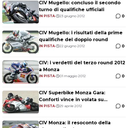
CIV Mugello: concluso il secondo
turno di qualifiche ufficiali
0
IN PISTA
•
23 giugno 2012
CIV Mugello: i risultati della prime
qualifiche del doppio round
0
IN PISTA
•
22 giugno 2012
CIV: i verdetti del terzo round 2012
a Monza
0
IN PISTA
•
01 maggio 2012
CIV Superbike Monza Gara:
Conforti vince in volata su
0
Baiocco, Lai 3°
IN PISTA
•
29 aprile 2012
CIV Monza: il resoconto della