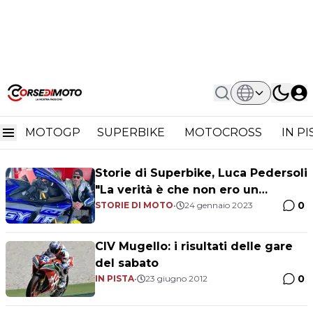
Home
Luca Pedersoli
Luca Pedersoli
MOTOGP
SUPERBIKE
MOTOCROSS
IN P
Storie di Superbike, Luca Pedersoli
"La verità è che non ero un
0
campione"
STORIE DI MOTO
•
24 gennaio 2023
CIV Mugello: i risultati delle gare
del sabato
0
IN PISTA
•
23 giugno 2012