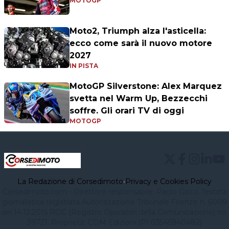
MOTOGP
Moto2, Triumph alza l'asticella:
ecco come sarà il nuovo motore
2027
IN PISTA
MotoGP Silverstone: Alex Marquez
svetta nel Warm Up, Bezzecchi
soffre. Gli orari TV di oggi
MOTOGP
La Redazione di Corsedimoto
•
Privacy e Cookies Policy
Corsedimoto.com - Direttore responsabile: Paolo Gozzi Testata
giornalistica registrata Autorizzazione Tribunale Firenze n. 6009
del 14.12.2015 ROC (Registro Operatori della Comunicazione) no.
39721. Proprietà: CDM Edizioni (PI 03545940482)